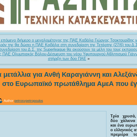
 επόμενο διήμερο ο μεγαλομέτοχος της ΠΑΕ Καβάλα Γιώργος Τσοκτουρίδης γ
ρόν της θα δώσει η ΠΑΕ Καβάλα στη συνεδρίαση της Τετάρτης (27/6) του Δ.Σ
συνεδρίαση του Δ.Σ. της Superleague θα ακούσουν τα μέλη του τους εκπρο
ς ΠΑΕ Ολυμπιακός Βόλου-Δέσμευση του νέου Υφυπουργού Αθλητισμού Γιάνν
στήριξη των δύο ΠΑΕ
»
 μετάλλια για Ανθή Καραγιάννη και Αλεξά
 στο Ευρωπαϊκό πρωτάθλημα ΑμεΑ που έγι
Author
petrosvpetropoulos
Τρία χρυσά,
δύο χάλκινα
και ένα ευρω
ο ελληνικός 
πρεμιέρα τ