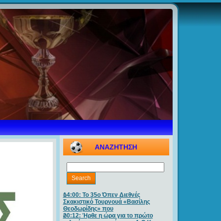
ΑΝΑΖΗΤΗΣΗ
14:00: Το 35ο Όπεν Διεθνές
Σκακιστικό Τουρνουά «Βασίλης
Θεοδωρίδης» που
20:12: Ήρθε η ώρα για το πρώτο