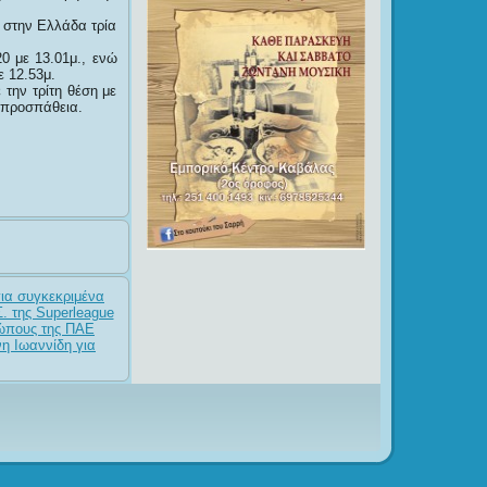
 στην Ελλάδα τρία
0 με 13.01μ., ενώ
ε 12.53μ.
την τρίτη θέση με
 προσπάθεια.
ια συγκεκριμένα
. της Superleague
σώπους της ΠΑΕ
η Ιωαννίδη για