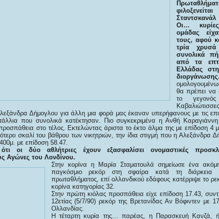
Πρωταθλήμ
φιλοξενεί
Σταντσκανάλ
Οι… κυρίε
ομάδας είχα
τους, αφού κ
τρία χρυσά
συνολικά πή
από τα επτ
Ελλάδας στη
διοργάνωσης
ομολογουμένως
θα πρέπει να 
το γεγονό
Καβαλιώτισσε
λεξάνδρα Δήμογλου για άλλη μια φορά μας έκαναν υπερήφανους με τις επιδ
τάλλια που συνολικά κατέκτησαν. Πιο συγκεκριμένα η Ανθή Καραγιάννη
προσπάθεια στο τέλος. Εκτελώντας άριστα το έκτο άλμα της με επίδοση 4 μ
ότερο σκαλί του βάθρου των νικητριών, την ίδια στιγμή που η Αλεξάνδρα 
400μ. με επίδοση 58.47.
ότι οι δύο αθλήτριες έχουν εξασφαλίσει ονομαστικές προσκλ
ς Αγώνες του Λονδίνου.
Στην κορίνα η Μαρία Σταματουλά σημείωσε ένα ακόμ
παγκόσμιο ρεκόρ στη σφαίρα κατά τη διάρκεια 
πρωταθλήματος, επί ολλανδικού εδάφους κατέρριψε το ρ
κορίνα κατηγορίας 32.
Στην πρώτη κιόλας προσπάθεια είχε επίδοση 17.43, συν
12ετίας (5/7/90) ρεκόρ της Βρετανίδας Αν Βόφιντεν με 1
Ολλανδίας.
Η τέταρτη κυρία της… παρέας, η Παρασκευή Κανζά, ή