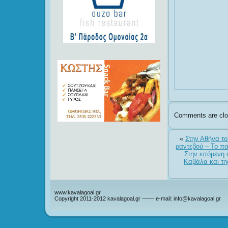
Comments are clo
«
Στην Αθήνα το
ραντεβού – Το πα
Στην επόμενη 
Καβάλα και τη
www.kavalagoal.gr
Copyright 2011-2012 kavalagoal.gr ------ e-mail: info@kavalagoal.gr