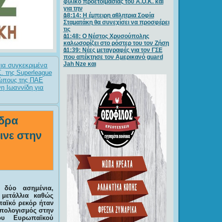
φιλικό προετοιμασίας του Α.Ο.Κ. και
για την
18:14: Η έμπειρη αθλητρια Σοφία
Σταματάκη θα συνεχίσει να προσφέρει
τις
11:48: Ο Νέστος Χρυσούπολης
καλωσορίζει στο ρόστερ του τον Ζήση
11:39: Νέες μεταγραφές για τον ΓΣE
που απέκτησε τον Αμερικανό guard
Jah Nze και
ια συγκεκριμένα
. της Superleague
σώπους της ΠΑΕ
η Ιωαννίδη για
νδρα
νε στην
 δύο ασημένια,
 μετάλλια καθώς
παϊκό ρεκόρ ήταν
απολογισμός στην
ου Ευρωπαϊκού