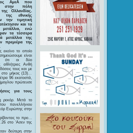
ατος ΑμεΑ που
ται στην πόλη
 της Ολλανδίας.
ς της εθνικής
ν την τιμητική
ατέκτησαν και τα
 μετάλλια, ενώ
ραν τα τέσσερα
ά μετάλλια της
ν πρεμιέρα της
.
 εκείνο το οποίο
σημειώσουμε είναι
ς ότι οι δύο
ς αθλήτριες Ανθή
όσεις τους και με
 στο μήκος (13)…
έτρα 96 εκατοστά,
Δήμογλου πρώτευσε
ήσεις για τους
η ρεκόρ. Μετά το
του πανελλήνιου
εκόρ Ευρώπης στην
τρίβοντας το προ…
7.26 στο ‘Ασεν της
ταν δεύτερη στην