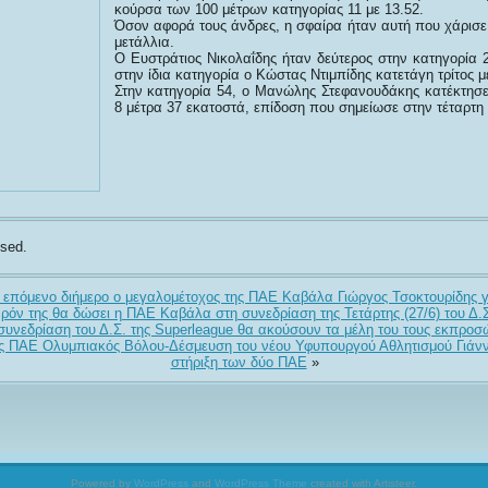
κούρσα των 100 μέτρων κατηγορίας 11 με 13.52.
Όσον αφορά τους άνδρες, η σφαίρα ήταν αυτή που χάρισε
μετάλλια.
Ο Ευστράτιος Νικολαΐδης ήταν δεύτερος στην κατηγορία 2
στην ίδια κατηγορία ο Κώστας Ντιμπίδης κατετάγη τρίτος μ
Στην κατηγορία 54, ο Μανώλης Στεφανουδάκης κατέκτησε 
8 μέτρα 37 εκατοστά, επίδοση που σημείωσε στην τέταρτη
sed.
 επόμενο διήμερο ο μεγαλομέτοχος της ΠΑΕ Καβάλα Γιώργος Τσοκτουρίδης γ
ρόν της θα δώσει η ΠΑΕ Καβάλα στη συνεδρίαση της Τετάρτης (27/6) του Δ.Σ
συνεδρίαση του Δ.Σ. της Superleague θα ακούσουν τα μέλη του τους εκπρο
ς ΠΑΕ Ολυμπιακός Βόλου-Δέσμευση του νέου Υφυπουργού Αθλητισμού Γιάνν
στήριξη των δύο ΠΑΕ
»
Powered by
WordPress
and
WordPress Theme
created with Artisteer.