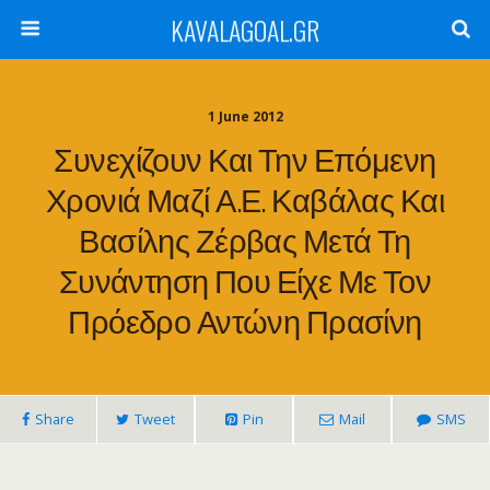
KAVALAGOAL.GR
1 June 2012
Συνεχίζουν Και Την Επόμενη
Χρονιά Μαζί Α.Ε. Καβάλας Και
Βασίλης Ζέρβας Μετά Τη
Συνάντηση Που Είχε Με Τον
Πρόεδρο Αντώνη Πρασίνη
Share
Tweet
Pin
Mail
SMS