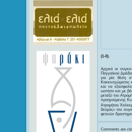
(1-0).
Αρχικά οι συγκι
Παγγαϊκού Δράδας
για μία θέση σ
Κοκκινοχώματος κ
και να εξασφαλί
ωστόσο και με βά
μεταξύ του Ατρομ
προηγούμενης Κυρ
Ατρομήτου Χαλκερ
δεσμός» του συγκ
φετινών δραστηρ
Comments are clo