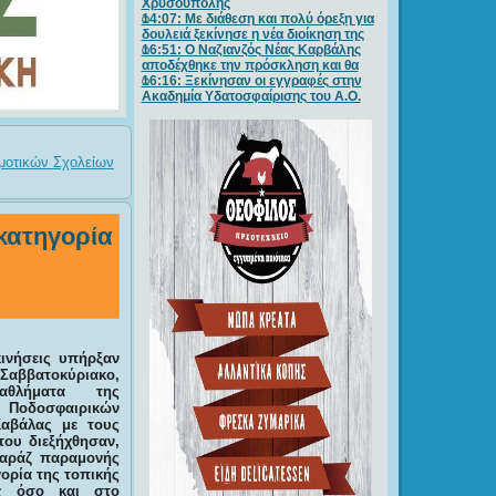
Χρυσούπολης
14:07: Με διάθεση και πολύ όρεξη για
δουλειά ξεκίνησε η νέα διοίκηση της
16:51: Ο Ναζιανζός Νέας Καρβάλης
αποδέχθηκε την πρόσκληση και θα
16:16: Ξεκίνησαν οι εγγραφές στην
Ακαδημία Υδατοσφαίρισης του Α.Ο.
ημοτικών Σχολείων
κατηγορία
ινήσεις υπήρξαν
αββατοκύριακο,
αθλήματα της
οδοσφαιρικών
αβάλας με τους
ου διεξήχθησαν,
αράζ παραμονής
γορία της τοπικής
ς όσο και στο