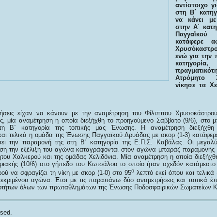
αντίστοιχο γ
στη Β΄ κατηγ
να κάνει μ
στην Α΄ κατ
Παγγαϊκο
κατάφερε α
Χρυσόκαστρο
ενώ για την 
κατηγορία,
πραγματικ
Ατρόμητο 
νίκησε τα Χε
νήσεις είχαν να κάνουν με την αναμέτρηση του Φίλιππου Χρυσοκάστρο
, μία αναμέτρηση η οποία διεξήχθη το προηγούμενο Σάββατο (9/6), στο
τη Β΄ κατηγορία της τοπικής μας Ένωσης. Η αναμέτρηση διεξήχθη
αι τελικά η ομάδα της Ένωσης Παγγαϊκού Δρυάδας με σκορ (1-3) κατάφερε
σει την παραμονή της στη Β΄ κατηγορία της Ε.Π.Σ. Καβάλας. Οι μεγαλύ
ση την εξέλιξη του αγώνα καταγράφονται στον αγώνα μπαράζ παραμονής 
ήτου Χαλκερού και της ομάδας Χελιδόνια. Μία αναμέτρηση η οποία διεξήχθ
ιακής (10/6) στο γήπεδο του Κωτσάλου το οποίο ήταν σχεδόν κατάμεστο
ο
ού να σφραγίζει τη νίκη με σκορ (1-0) στο 95
λεπτό εκεί όπου και τελικά 
εκριμένου αγώνα. Έτσι με τις παραπάνω δύο αναμετρήσεις και τυπικά έ
ιοτήτων όλων των πρωταθλημάτων της Ένωσης Ποδοσφαιρικών Σωματείων 
sed.