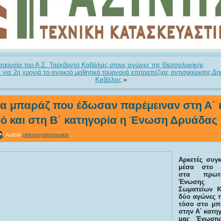
αρουσία του Α.Σ. Ταεκβοντό Καβάλας στους αγώνες της Θεσσαλονίκης
 για 2η χρονιά το ανοικτό μαθητικό τουρνουά επιτραπέζιας αντισφαίρισης Δ
Καβάλας
»
τα μπαράζ που έδωσαν παρέμειναν στη Α΄ 
ό και στη Β΄ κατηγορία η Ένωση Δρυάδας
Author
petrosvpetropoulos
Αρκετές συγκ
μέσα στο Σ
στα πρωτ
Ένωσης Π
Σωματείων Κ
δύο αγώνες π
τόσο στο μπ
στην Α΄ κατη
μας Ένωση