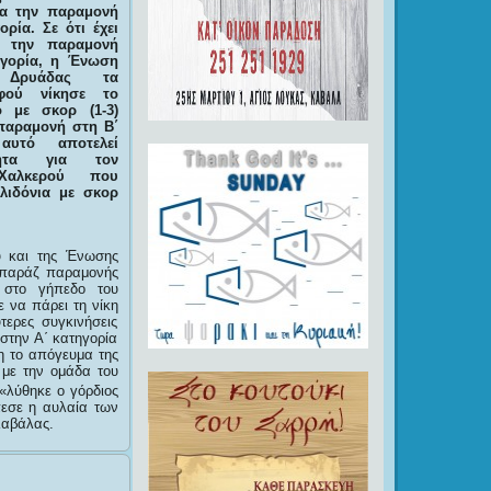
ια την παραμονή
ορία. Σε ότι έχει
ε την παραμονή
ηγορία, η Ένωση
ύ Δρυάδας τα
φού νίκησε το
 με σκορ (1-3)
παραμονή στη Β΄
 αυτό αποτελεί
ότητα για τον
Χαλκερού που
λιδόνια με σκορ
υ και της Ένωσης
 μπαράζ παραμονής
 στο γήπεδο του
 να πάρει τη νίκη
τερες συγκινήσεις
στην Α΄ κατηγορία
η το απόγευμα της
 με την ομάδα του
«λύθηκε ο γόρδιος
πεσε η αυλαία των
Καβάλας.