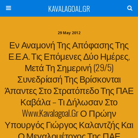
KAVALAGOAL.GR
29 May 2012
Εν Αναμονή Της Απόφασης Της
Ε.Ε.Α. Τις Επόμενες Δύο Ημέρες,
Μετά Τη Σημερινή (29/5)
Συνεδρίασή Της Βρίσκονται
Άπαντες Στο Στρατόπεδο Της ΠΑΕ
Καβάλα – Τι Δήλωσαν Στο
Www.kavalagoal.gr Ο Πρώην
Υπουργός Γιώργος Καλαντζής Και
Ο Μεγαλομέτοχος Της ΠΑΕ