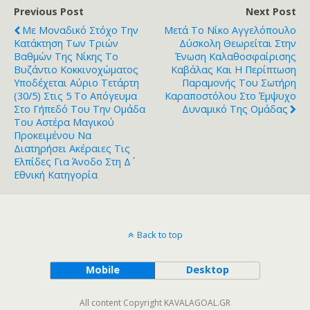
Previous Post
Next Post
Με Μοναδικό Στόχο Την
Μετά Το Νίκο Αγγελόπουλο
Κατάκτηση Των Τριών
Δύσκολη Θεωρείται Στην
Βαθμών Της Νίκης Το
Ένωση Καλαθοσφαίρισης
Βυζάντιο Κοκκινοχώματος
Καβάλας Και Η Περίπτωση
Υποδέχεται Αύριο Τετάρτη
Παραμονής Του Σωτήρη
(30/5) Στις 5 Το Απόγευμα
Καραποστόλου Στο Έμψυχο
Στο Γήπεδό Του Την Ομάδα
Δυναμικό Της Ομάδας
Του Αστέρα Μαγικού
Προκειμένου Να
Διατηρήσει Ακέραιες Τις
Ελπίδες Για Άνοδο Στη Δ΄
Εθνική Κατηγορία
Back to top
Mobile
Desktop
All content Copyright KAVALAGOAL.GR