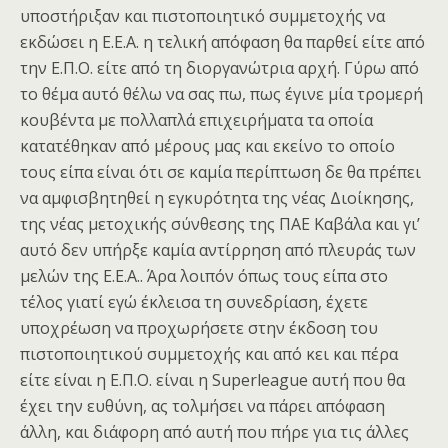
υποστήριξαν και πιστοποιητικό συμμετοχής να
εκδώσει η Ε.Ε.Α. η τελική απόφαση θα παρθεί είτε από
την Ε.Π.Ο. είτε από τη διοργανώτρια αρχή. Γύρω από
το θέμα αυτό θέλω να σας πω, πως έγινε μία τρομερή
κουβέντα με πολλαπλά επιχειρήματα τα οποία
κατατέθηκαν από μέρους μας και εκείνο το οποίο
τους είπα είναι ότι σε καμία περίπτωση δε θα πρέπει
να αμφισβητηθεί η εγκυρότητα της νέας Διοίκησης,
της νέας μετοχικής σύνθεσης της ΠΑΕ Καβάλα και γι’
αυτό δεν υπήρξε καμία αντίρρηση από πλευράς των
μελών της Ε.Ε.Α.. Άρα λοιπόν όπως τους είπα στο
τέλος γιατί εγώ έκλεισα τη συνεδρίαση, έχετε
υποχρέωση να προχωρήσετε στην έκδοση του
πιστοποιητικού συμμετοχής και από κει και πέρα
είτε είναι η Ε.Π.Ο. είναι η Superleague αυτή που θα
έχει την ευθύνη, ας τολμήσει να πάρει απόφαση
άλλη, και διάφορη από αυτή που πήρε για τις άλλες