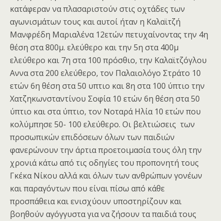
κατάφεραν να πλασαριστούν στις οχτάδες των
αγωνισμάτων τους και αυτοί ήταν η Καλαϊτζή
Μανφρέδη Μαριαλένα 12ετών πετυχαίνοντας την 4η
θέση στα 800μ. ελεύθερο και την 5η στα 400μ
ελεύθερο και 7η στα 100 πρόσθιο, την Καλαϊτζόγλου
Αννα στα 200 ελεύθερο, τον Παλαιολόγο Στράτο 10
ετών 6η θέση στα 50 υπτιο και 8η στα 100 ύπτιο την
Χατζηκωνσταντίνου Σοφία 10 ετών 6η θέση στα 50
ύπτιο και στα ύπτιο, τον Νοταρά Ηλία 10 ετών που
κολύμπησε 50- 100 ελεύθερο. Οι βελτιώσεις των
προσωπικών επιδόσεων όλων των παιδιών
φανερώνουν την άρτια προετοιμασία τους όλη την
χρονιά κάτω από τις οδηγίες του προπονητή τους
Γκέκα Νίκου αλλά και όλων των ανθρώπων γονέων
και παραγόντων που είναι πίσω από κάθε
προσπάθεια και ενισχύουν υποστηρίζουν και
βοηθούν αγόγγυστα για να ζήσουν τα παιδιά τους