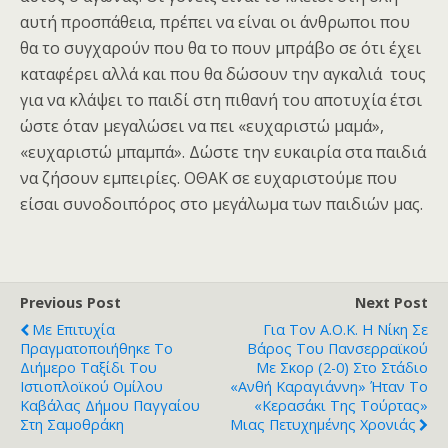
αυτή προσπάθεια, πρέπει να είναι οι άνθρωποι που
θα το συγχαρούν που θα το πουν μπράβο σε ότι έχει
καταφέρει αλλά και που θα δώσουν την αγκαλιά τους
για να κλάψει το παιδί στη πιθανή του αποτυχία έτσι
ώστε όταν μεγαλώσει να πει «ευχαριστώ μαμά»,
«ευχαριστώ μπαμπά». Δώστε την ευκαιρία στα παιδιά
να ζήσουν εμπειρίες. ΟΘΑΚ σε ευχαριστούμε που
είσαι συνοδοιπόρος στο μεγάλωμα των παιδιών μας.
Previous Post
Next Post
Με Επιτυχία
Για Τον Α.Ο.Κ. Η Νίκη Σε
Πραγματοποιήθηκε Το
Βάρος Του Πανσερραϊκού
Διήμερο Ταξίδι Του
Με Σκορ (2-0) Στο Στάδιο
Ιστιοπλοϊκού Ομίλου
«Ανθή Καραγιάννη» Ήταν Το
Καβάλας Δήμου Παγγαίου
«κερασάκι Της Τούρτας»
Στη Σαμοθράκη
Μιας Πετυχημένης Χρονιάς