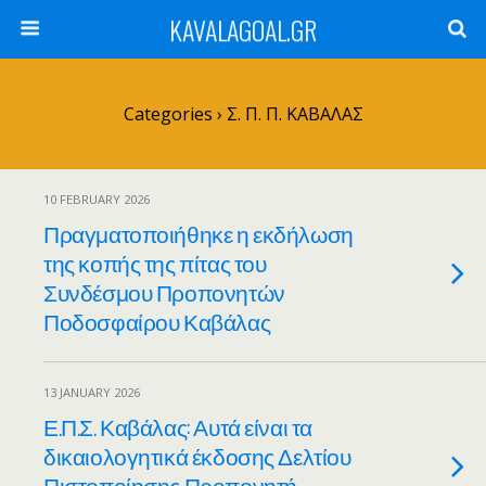
KAVALAGOAL.GR
Categories ›
Σ. Π. Π. ΚΑΒΑΛΑΣ
10 FEBRUARY 2026
Πραγματοποιήθηκε η εκδήλωση
της κοπής της πίτας του
Συνδέσμου Προπονητών
Ποδοσφαίρου Καβάλας
13 JANUARY 2026
Ε.Π.Σ. Καβάλας: Αυτά είναι τα
δικαιολογητικά έκδοσης Δελτίου
Πιστοποίησης Προπονητή