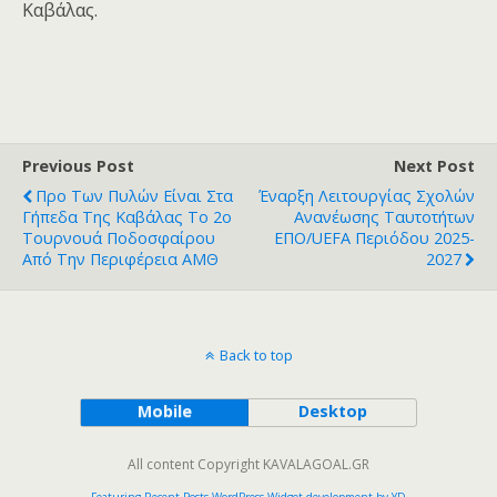
Καβάλας.
Previous Post
Next Post
Προ Των Πυλών Είναι Στα
Έναρξη Λειτουργίας Σχολών
Γήπεδα Της Καβάλας Το 2ο
Ανανέωσης Ταυτοτήτων
Τουρνουά Ποδοσφαίρου
ΕΠΟ/UEFA Περιόδου 2025-
Από Την Περιφέρεια ΑΜΘ
2027
Back to top
Mobile
Desktop
All content Copyright KAVALAGOAL.GR
Featuring Recent Posts WordPress Widget development by YD