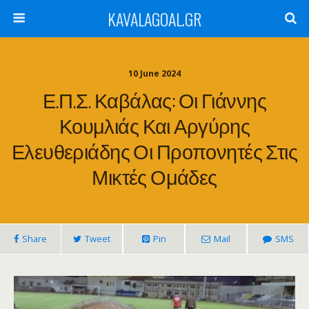
KAVALAGOAL.GR
10 June 2024
Ε.Π.Σ. Καβάλας: Οι Γιάννης
Κουμλιάς Και Αργύρης
Ελευθεριάδης Οι Προπονητές Στις
Μικτές Ομάδες
Share
Tweet
Pin
Mail
SMS