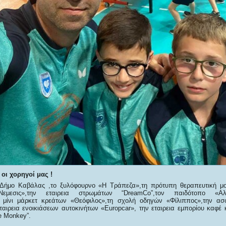
οι χορηγοί μας !
 Δήμο Καβάλας ,το ξυλόφουρνο «Η Τράπεζα»,τη πρότυπη θεραπευτική μο
«Νεμεσις»,την εταιρεια στρωμάτων “DreamCo”,τον παιδότοπο «Α
ο μίνι μάρκετ κρεάτων «Θεόφιλος»,τη σχολή οδηγών «Φίλιππος»,την ασφ
εταιρεια ενοικιάσεων αυτοκινήτων «Europcar», την εταιρεια εμπορίου καφέ
ee Monkey”.