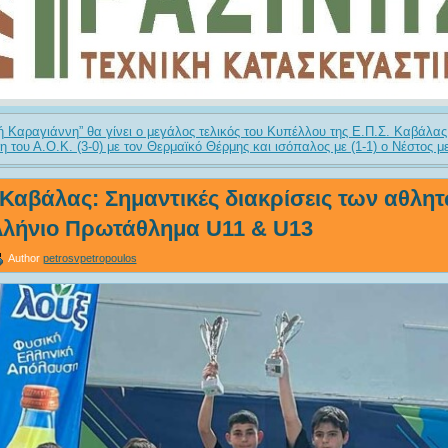
ή Καραγιάννη” θα γίνει ο μεγάλος τελικός του Κυπέλλου της Ε.Π.Σ. Καβάλας
η του Α.Ο.Κ. (3-0) με τον Θερμαϊκό Θέρμης και ισόπαλος με (1-1) ο Νέστος μ
Καβάλας: Σημαντικές διακρίσεις των αθλητ
λλήνιο Πρωτάθλημα U11 & U13
Author
petrosvpetropoulos