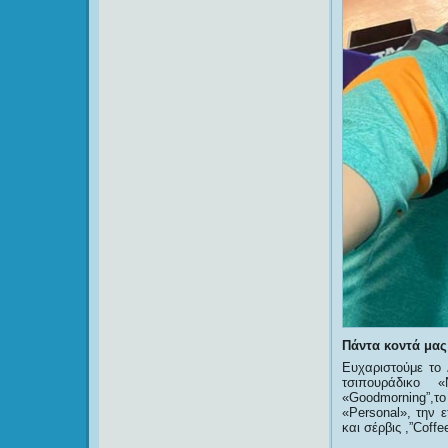
Πάντα κοντά μας 
Ευχαριστούμε το
τσιπουράδικο 
«Goodmorning”,τ
«Personal», την 
και σέρβις ,”Coff