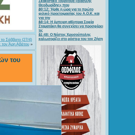
Σκακιστικό Τουρνουά «Βασίλης
Θεοδωρίδης» που
20:12: Ήρθε η ώρα για το πρώτο
φιλικό προετοιμασίας του Α.Ο.Κ. και
για την
18:14: Η έμπειρη αθλητρια Σοφία
Σταματάκη θα συνεχίσει να προσφέρει
τις
11:48: Ο Νέστος Χρυσούπολης
καλωσορίζει στο ρόστερ του τον Ζήση
 το Σάββατο (27/4)
ε τον Άρη Αβάτου
»
ών του