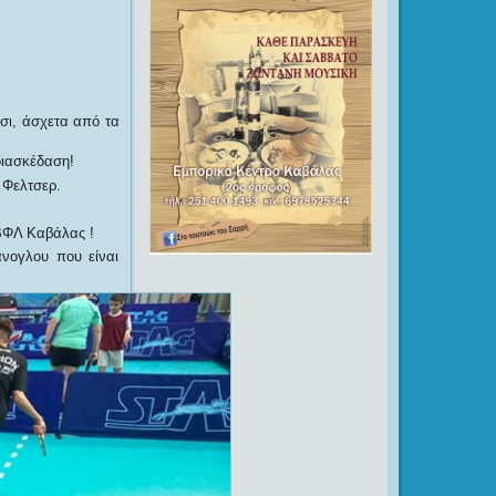
σι, άσχετα από τα
διασκέδαση!
 Φελτσερ.
,ΒΦΛ Καβάλας !
άνογλου που είναι