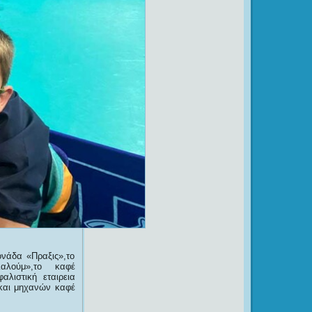
νάδα «Πραξις»,το
λαλούμ»,το καφέ
αλιστική εταιρεια
 και μηχανών καφέ