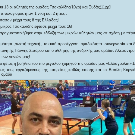
υι 13 οι αθλητές της ομάδας Τσακαλίδης(10χρ) και Ξυδάς(11χρ)!
 απολογισμός ήταν 1 νίκη και 2 ήττες .
φτασαν μέχρι τους 8 της Ελλάδας!
 μικρός Τσακαλίδης έφτασε μέχρι τους 16!
ραγματοποιήθηκε στην εξέλιξη των μικρών αθλητών μας σε σχέση με πέρυ
μότητα ,σωστή τεχνική , τακτική προσέγγιση, ομαδικότητα ,συνεργασία και 
πονητής Γιάννης Σταύρου και ο αθλητής της ανδρικής μας ομάδας Αλεσάντρο
 των γονιών μας!
και φέτος η βοήθεια του πιο μεγάλου χορηγού της ομάδας μας «Ελλαγρολιπ»
υς τους εργαζόμενους της εταιρείας ,καθώς επίσης και το Βασίλη Κοργι
 ομάδα!