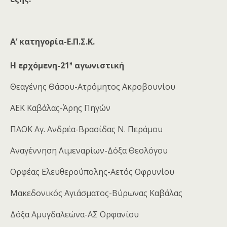
Α’ κατηγορία-Ε.Π.Σ.Κ.
η
Η ερχόμενη-21
αγωνιστική
Θεαγένης Θάσου-Ατρόμητος Ακροβουνίου
ΑΕΚ Καβάλας-Άρης Πηγών
ΠΑΟΚ Αγ. Ανδρέα-Βρασίδας Ν. Περάμου
Αναγέννηση Λιμεναρίων-Δόξα Θεολόγου
Ορφέας Ελευθερούπολης-Αετός Οφρυνίου
Μακεδονικός Αγιάσματος-Βύρωνας Καβάλας
Δόξα Αμυγδαλεώνα-ΑΣ Ορφανίου