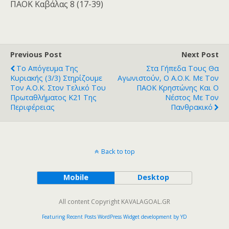
ΠΑΟΚ Καβάλας 8 (17-39)
Previous Post
Next Post
Το Απόγευμα Της
Στα Γήπεδα Τους Θα
Κυριακής (3/3) Στηρίζουμε
Αγωνιστούν, Ο Α.Ο.Κ. Με Τον
Τον Α.Ο.Κ. Στον Τελικό Του
ΠΑΟΚ Κρηστώνης Και Ο
Πρωταθλήματος Κ21 Της
Νέστος Με Τον
Περιφέρειας
Πανθρακικό
Back to top
Mobile
Desktop
All content Copyright KAVALAGOAL.GR
Featuring Recent Posts WordPress Widget development by YD