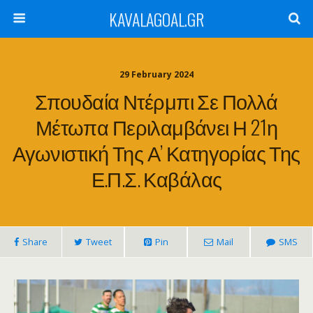
KAVALAGOAL.GR
29 February 2024
Σπουδαία Ντέρμπι Σε Πολλά
Μέτωπα Περιλαμβάνει Η 21η
Αγωνιστική Της Α’ Κατηγορίας Της
Ε.Π.Σ. Καβάλας
Share
Tweet
Pin
Mail
SMS