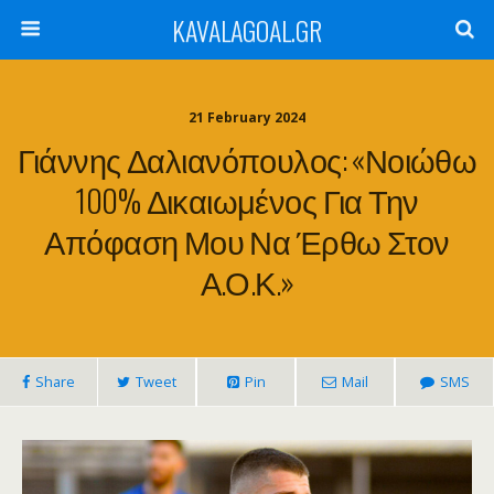
KAVALAGOAL.GR
21 February 2024
Γιάννης Δαλιανόπουλος: «Νοιώθω
100% Δικαιωμένος Για Την
Απόφαση Μου Να Έρθω Στον
Α.Ο.Κ.»
Share
Tweet
Pin
Mail
SMS