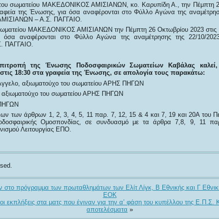
του σωματείου ΜΑΚΕΔΟΝΙΚΟΣ ΑΜΙΣΙΑΝΩΝ, κο. Καρυπίδη Α., την Πέμπτη 2
ραφεία της Ένωσης, για όσα αναφέρονται στο Φύλλο Αγώνα της αναμέτρησ
ΙΣΙΑΝΩΝ – Α.Σ. ΠΑΓΓΑΙΟ.
 σωματείου ΜΑΚΕΔΟΝΙΚΟΣ ΑΜΙΣΙΑΝΩΝ την Πέμπτη 26 Οκτωβρίου 2023 στις 
α όσα αναφέρονται στο Φύλλο Αγώνα της αναμέτρησης της 22/10/2
. ΠΑΓΓΑΙΟ.
Επιτροπή της Ένωσης Ποδοσφαιρικών Σωματείων Καβάλας καλεί,
στις 18:30 στα γραφεία της Ένωσης, σε απολογία τους παρακάτω:
Άγγελο, αξιωματούχο του σωματείου ΑΡΗΣ ΠΗΓΩΝ
, αξιωματούχο του σωματείου ΑΡΗΣ ΠΗΓΩΝ
 ΠΗΓΩΝ
ων των άρθρων 1, 2, 3, 4, 5, 11 παρ. 7, 12, 15 & 4 και 7, 19 και 20Α του 
οδοσφαιρικής Ομοσπονδίας, σε συνδυασμό με τα άρθρα 7,8, 9, 11 πα
νισμού Λειτουργίας ΕΠΟ.
sed.
 στο πρόγραμμα των πρωταθλημάτων των Ελίτ Λίγκ, Β Εθνικής και Γ Εθνικ
ΕΟΚ
οι εκπλήξεις στα ματς που έγιναν για την α’ φάση του κυπέλλου της Ε.Π.Σ.
αποτελέσματα
»