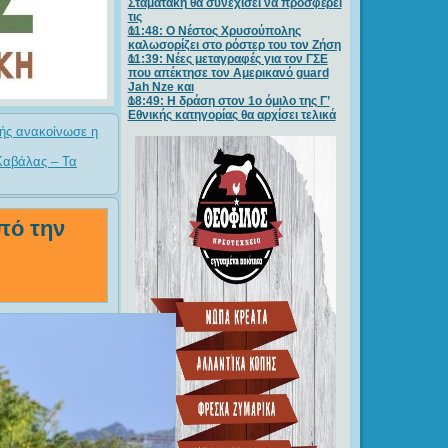
Σταματάκη θα συνεχίσει να προσφέρει
τις
11:48: Ο Νέστος Χρυσούπολης
καλωσορίζει στο ρόστερ του τον Ζήση
11:39: Νέες μεταγραφές για τον ΓΣE
που απέκτησε τον Αμερικανό guard
Jah Nze και
18:49: Η δράση στον 1ο όμιλο της Γ’
Εθνικής κατηγορίας θα αρχίσει τελικά
ής ανακοίνωσε η
 Καβάλας – Τα
πό την