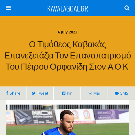
KAVALAGOAL.GR
6 July 2023
Ο Τιμόθεος Καβακάς
Επανεξετάζει Τον Επαναπατρισμό
Του Πέτρου Ορφανίδη Στον Α.Ο.Κ.
Share
Tweet
Pin
Mail
SMS