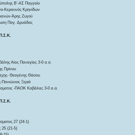
ύπολης Β’-ΑΣ Παγγαίο
α-Κεραυνός Κρηνίδων
σιανών-Άρης Ζυγού
ωση Παγ. Δρυάδας
Π.Σ.Κ.
υ
βάλης Αίας Παναγίας 3-0 α.α.
ς Πρίνου
άχης- Θεαγένης Θάσου
-Πανιώνιος Ξεριά
σματος -ΠΑΟΚ Καβάλας 3-0 α.α.
Π.Σ.Κ.
σματος 27 (24-1)
25 (21-5)
8-15)