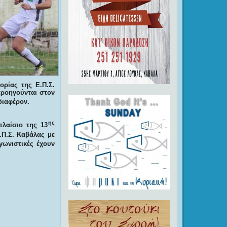
ρίας της Ε.Π.Σ.
προηγούνται στον
διαφέρον.
ης
λαίσιο της 13
.Π.Σ. Καβάλας με
γωνιστικές έχουν