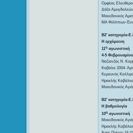
Ορφέας Ελευθερο
Δόξα Αμυγδαλεών
Μακεδονικός Αμι
ΜΑ Φιλίππων-Έν
Β2’ κατηγορία-Ε.
Η ερχόμεενη
η
11
αγωνιστική
4-5 Φεβρουαρίο
Ναζιανζός Ν. Καρ
Καβάλα 2004- Άρη
Κεραυνός Καλλιρ
Ηρακλής Καβάλας
Μακεδονικός Αγιά
Β2’ κατηγορία-Ε.
Η βαθμολογία
η
10
αγωνιστική
Μακεδονικός Αγιά
Ηρακλής Καβάλας 
Άρης Πρίνου 16 (1