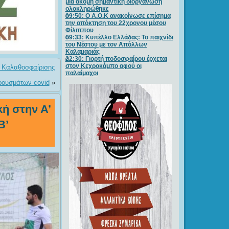
μία ακόμη σημαντική διοργάνωση
ολοκληρώθηκε
09:50: O A.O.K ανακοίνωσε επίσημα
την απόκτηση του 22χρονου μέσου
Φίλιππου
09:33: Κυπέλλο Ελλάδας: Το παιχνίδι
του Νέστου με τον Απόλλων
Καλαμαριάς
22:30: Γιορτή ποδοσφαίρου έρχεται
στον Κεχροκάμπο αφού οι
η Καλαθοσφαίρισης
παλαίμαχοι
ρουσμάτων covid
»
ή στην Α’
Β’