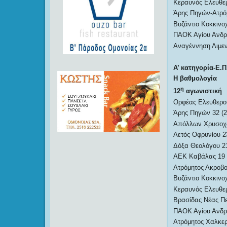
Κεραυνός Ελευθε
Άρης Πηγών-Ατρό
Βυζάντιο Κοκκιν
ΠΑΟΚ Αγίου Ανδ
Αναγέννηση Λιμε
Α’ κατηγορία-Ε.Π
Η βαθμολογία
η
12
αγωνιστική
Ορφέας Ελευθερού
Άρης Πηγών 32 (2
Απόλλων Χρυσοχω
Αετός Οφρυνίου 23
Δόξα Θεολόγου 21
ΑΕΚ Καβάλας 19 (
Ατρόμητος Ακροβου
Βυζάντιο Κοκκινο
Κεραυνός Ελευθερ
Βρασίδας Νέας Πε
ΠΑΟΚ Αγίου Ανδρέ
Ατρόμητος Χαλκερ