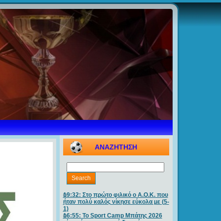
ΑΝΑΖΗΤΗΣΗ
19:32: Στο πρώτο φιλικό ο Α.Ο.Κ. που
ήταν πολύ καλός νίκησε εύκολα με (5-
1)
16:55: Το Sport Camp Μπάτης 2026