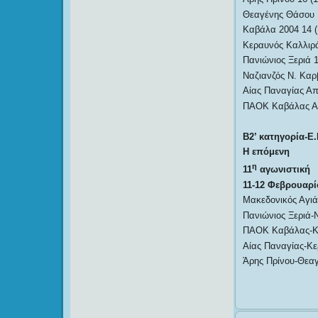
Θεαγένης Θάσου 1
Καβάλα 2004 14 (
Κεραυνός Καλλιρά
Πανιώνιος Ξεριά 1
Ναζιανζός Ν. Καρ
Αίας Παναγίας Α
ΠΑΟΚ Καβάλας Α
Β2’ κατηγορία-Ε.
Η επόμενη
η
11
αγωνιστική
11-12 Φεβρουαρί
Μακεδονικός Αγι
Πανιώνιος Ξεριά-
ΠΑΟΚ Καβάλας-Κα
Αίας Παναγίας-Κε
Άρης Πρίνου-Θεα