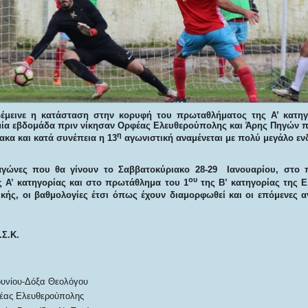
έμεινε η κατάσταση στην κορυφή του πρωταθλήματος της Α’ κατηγο
μία εβδομάδα πριν νίκησαν Ορφέας Ελευθερούπολης και Άρης Πηγών 
η
ακα και κατά συνέπεια η 13
αγωνιστική αναμένεται με πολύ μεγάλο εν
γώνες που θα γίνουν το Σαββατοκύριακο 28-29 Ιανουαρίου, στο π
ου
 Α’ κατηγορίας και στο πρωτάθλημα του 1
της Β’ κατηγορίας της Ε
κής, οι βαθμολογίες έτσι όπως έχουν διαμορφωθεί και οι επόμενες α
.Σ.Κ.
ουνίου-Δόξα Θεολόγου
έας Ελευθερούπολης