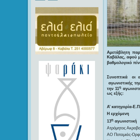
Αμετάβλητη παρ
Καβάλας, αφού 
βαθμολογικό πίν
Συνοπτικά οι α
αγωνιστικής της
η
την 11
αγωνιστι
ως εξής:
Α’ κατηγορία-Ε.Π
Η ερχόμενη
η
13
αγωνιστική
Ατρόμητος Ακροβ
ΑΟ Ποταμιάς-Ορφ