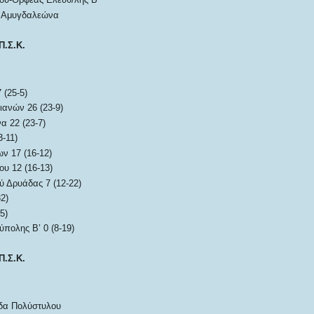
 Αμυγδαλεώνα
Π.Σ.Κ.
 (25-5)
ιανών 26 (23-9)
 22 (23-7)
-11)
ν 17 (16-12)
υ 12 (16-13)
 Δρυάδας 7 (12-22)
2)
5)
πολης Β’ 0 (8-19)
Π.Σ.Κ.
δα Πολύστυλου