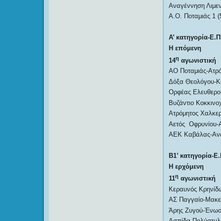
Αναγέννηση Λιμεν
Α.Ο. Ποταμιάς 1 (
Α’ κατηγορία-Ε.Π
Η επόμενη
η
14
αγωνιστική
ΑΟ Ποταμιάς-Ατρό
Δόξα Θεολόγου-Κ
Ορφέας Ελευθερο
Βυζάντιο Κοκκινο
Ατρόμητος Χαλκε
Αετός Οφρυνίου-
ΑΕΚ Καβάλας-Ανα
Β1’ κατηγορία-Ε.
Η ερχόμενη
η
11
αγωνιστική
Κεραυνός Κρηνίδ
ΑΣ Παγγαίο-Μακε
Άρης Ζυγού-Ένωσ
Ασπίδα Πολύστυλ