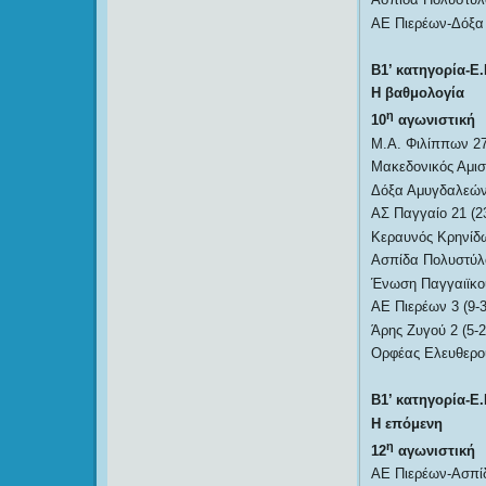
ΑΕ Πιερέων-Δόξα
Β1’ κατηγορία-Ε.
Η βαθμολογία
η
10
αγωνιστική
Μ.Α. Φιλίππων 27
Μακεδονικός Αμισ
Δόξα Αμυγδαλεώνα
ΑΣ Παγγαίο 21 (23
Κεραυνός Κρηνίδω
Ασπίδα Πολυστύλο
Ένωση Παγγαιϊκού
ΑΕ Πιερέων 3 (9-3
Άρης Ζυγού 2 (5-2
Ορφέας Ελευθερού
Β1’ κατηγορία-Ε.
Η επόμενη
η
12
αγωνιστική
ΑΕ Πιερέων-Ασπί