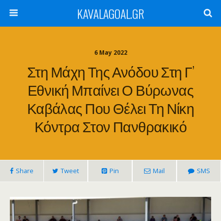
KAVALAGOAL.GR
6 May 2022
Στη Μάχη Της Ανόδου Στη Γ’
Εθνική Μπαίνει Ο Βύρωνας
Καβάλας Που Θέλει Τη Νίκη
Κόντρα Στον Πανθρακικό
Share
Tweet
Pin
Mail
SMS