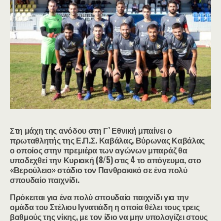
Στη μάχη της ανόδου στη Γ’ Εθνική μπαίνει ο
πρωταθλητής της Ε.Π.Σ. Καβάλας, Βύρωνας Καβάλας
ο οποίος στην πρεμιέρα των αγώνων μπαράζ θα
υποδεχθεί την Κυριακή (8/5) στις 4 το απόγευμα, στο
«Βερούλειο» στάδιο τον Πανθρακικό σε ένα πολύ
σπουδαίο παιχνίδι.
Πρόκειται για ένα πολύ σπουδαίο παιχνίδι για την
ομάδα του Στέλιου Ιγνατιάδη η οποία θέλει τους τρεις
βαθμούς της νίκης, με τον ίδιο να μην υπολογίζει στους