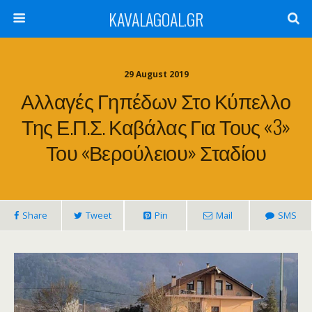
KAVALAGOAL.GR
29 August 2019
Αλλαγές Γηπέδων Στο Κύπελλο
Της Ε.Π.Σ. Καβάλας Για Τους «3»
Του «Βερούλειου» Σταδίου
Share
Tweet
Pin
Mail
SMS