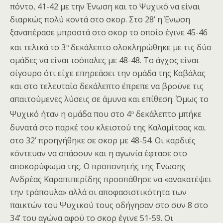
πόντο, 41-42 με την Ένωση και το Ψυχικό να είναι
διαρκώς πολύ κοντά στο σκορ. Στο 28’ η Ένωση
ξαναπέρασε μπροστά στο σκορ το οποίο έγινε 45-46
ο
και τελικά το 3
δεκάλεπτο ολοκληρώθηκε με τις δύο
ομάδες να είναι ισόπαλες με 48-48. Το άγχος είναι
σίγουρο ότι είχε επηρεάσει την ομάδα της Καβάλας
και στο τελευταίο δεκάλεπτο έπρεπε να βρούνε τις
απαιτούμενες λύσεις σε άμυνα και επίθεση. Όμως το
ο
Ψυχικό ήταν η ομάδα που στο 4
δεκάλεπτο μπήκε
δυνατά στο παρκέ του κλειστού της Καλαμίτσας και
στο 32’ προηγήθηκε σε σκορ με 48-54. Οι καρδιές
κόντευαν να σπάσουν και η αγωνία έφτασε στο
αποκορύφωμα της. Ο προπονητής της Ένωσης
Ανδρέας Καραπιπερίδης προσπάθησε να «ανακατέψει
την τράπουλα» αλλά οι αποφασιστικότητα των
παικτών του Ψυχικού τους οδήγησαν στο συν 8 στο
34’ του αγώνα αφού το σκορ έγινε 51-59. Οι