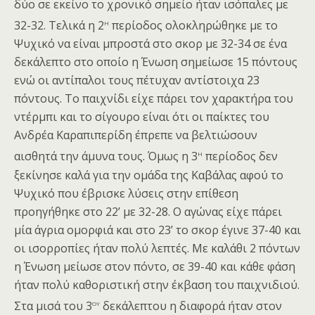
δύο σε εκείνο το χρονικό σημείο ήταν ισόπαλες με
η
32-32. Τελικά η 2
περίοδος ολοκληρώθηκε με το
Ψυχικό να είναι μπροστά στο σκορ με 32-34 σε ένα
δεκάλεπτο στο οποίο η Ένωση σημείωσε 15 πόντους
ενώ οι αντίπαλοι τους πέτυχαν αντίστοιχα 23
πόντους. Το παιχνίδι είχε πάρει τον χαρακτήρα του
ντέρμπι και το σίγουρο είναι ότι οι παίκτες του
Ανδρέα Καραπιπερίδη έπρεπε να βελτιώσουν
η
αισθητά την άμυνα τους. Όμως η 3
περίοδος δεν
ξεκίνησε καλά για την ομάδα της Καβάλας αφού το
Ψυχικό που έβρισκε λύσεις στην επίθεση
προηγήθηκε στο 22’ με 32-28. Ο αγώνας είχε πάρει
μία άγρια ομορφιά και στο 23’ το σκορ έγινε 37-40 και
οι ισορροπίες ήταν πολύ λεπτές. Με καλάθι 2 πόντων
η Ένωση μείωσε στον πόντο, σε 39-40 και κάθε φάση
ήταν πολύ καθοριστική στην έκβαση του παιχνιδιού.
ου
Στα μισά του 3
δεκάλεπτου η διαφορά ήταν στον