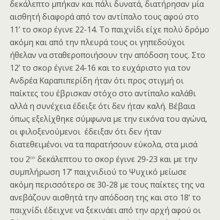
δεκάλεπτο μπήκαν και πάλι δυνατά, διατήρησαν μία
αισθητή διαφορά από τον αντίπαλο τους αφού στο
11’ το σκορ έγινε 22-14. Το παιχνίδι είχε πολύ δρόμο
ακόμη και από την πλευρά τους οι γηπεδούχοι
ήθελαν να σταθεροποιήσουν την απόδοση τους. Στο
12’ το σκορ έγινε 24-16 και το ευχάριστο για τον
Ανδρέα Καραπιπερίδη ήταν ότι προς στιγμή οι
παίκτες του έβρισκαν στόχο στο αντίπαλο καλάθι
αλλά η συνέχεια έδειξε ότι δεν ήταν καλή. Βέβαια
όπως εξελίχθηκε σύμφωνα με την εικόνα του αγώνα,
οι φιλοξενούμενοι έδειξαν ότι δεν ήταν
διατεθειμένοι να τα παρατήσουν εύκολα, στα μισά
ου
του 2
δεκάλεπτου το σκορ έγινε 29-23 και με την
συμπλήρωση 17’ παιχνιδιού το Ψυχικό μείωσε
ακόμη περισσότερο σε 30-28 με τους παίκτες της να
ανεβάζουν αισθητά την απόδοση της και στο 18’ το
παιχνίδι έδειχνε να ξεκινάει από την αρχή αφού οι