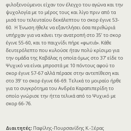
φιλοξενούμενοι είχαν τον έλεγχο του αγώνα και την
ψυχολογία με το μέρος τους και λίγο πριν από τα
μισά του τελευταίου δεκάλεπτου το σκορ έγινε 53-
60. Η Ένωση ήθελε να εξαντλήσει όσα περιθώριά
υπήρχαν για να κάνει την ανατροπή στο 35’ το σκορ
έγινε 55-60, και το παιχνίδι πήρε «φωτιά». Κάθε
δευτερόλεπτο που κυλούσε ήταν πολύ κρίσιμο για
την ομάδα της Καβάλας η οποία όμως στο 37’ είδε το
Ψυχικό να είναι μπροστά με 10 πόντους αφού το
σκορ έγινε 57-67 αλλά πέρασε στην αντεπίθεση και
στο 39’ το σκορ έγινε 66-69. Τελικά το μοιραίο ήρθε
για το συγκρότημα του Ανδρέα Καραπιπερίδη το
οποίο γνώρισε την ήττα τελικά από το Ψυχικό με
σκορ 66-76.
Διαιτητές:
Παφίλης-Πουρσανίδης Κ.-Ξέρας