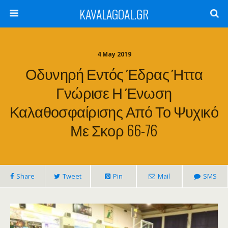
KAVALAGOAL.GR
4 May 2019
Οδυνηρή Εντός Έδρας Ήττα
Γνώρισε Η Ένωση
Καλαθοσφαίρισης Από Το Ψυχικό
Με Σκορ 66-76
Share
Tweet
Pin
Mail
SMS