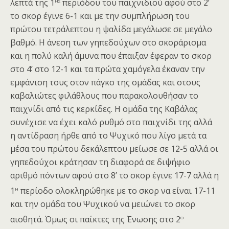
ης
λεπτά της 1
περιόδου του παιχνιδιού αφού στο 2’
το σκορ έγινε 6-1 και με την συμπλήρωση του
πρώτου τετράλεπτου η ψαλίδα μεγάλωσε σε μεγάλο
βαθμό. Η άνεση των γηπεδούχων στο σκοράρισμα
και η πολύ καλή άμυνα που έπαιξαν έφεραν το σκορ
στο 4’ στο 12-1 και τα πρώτα χαμόγελα έκαναν την
εμφάνιση τους στον πάγκο της ομάδας και στους
καβαλιώτες φιλάθλους που παρακολουθήσαν το
παιχνίδι από τις κερκίδες. Η ομάδα της Καβάλας
συνέχισε να έχει καλό ρυθμό στο παιχνίδι της αλλά
η αντίδραση ήρθε από το Ψυχικό που λίγο μετά τα
μέσα του πρώτου δεκάλεπτου μείωσε σε 12-5 αλλά οι
γηπεδούχοι κράτησαν τη διαφορά σε διψήφιο
αριθμό πόντων αφού στο 8’ το σκορ έγινε 17-7 αλλά η
η
1
περίοδο ολοκληρώθηκε με το σκορ να είναι 17-11
και την ομάδα του Ψυχικού να μειώνει το σκορ
ο
αισθητά. Όμως οι παίκτες της Ένωσης στο 2