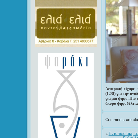
Ανατροπή είχαμε 
(12/8) για την αν
για μία ψήφο. Πιο
άκυρα ψηφοδέλτια
Comments are clo
«
Eντυπωσιακή απ