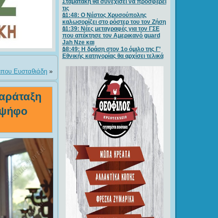
Σταματάκη θα συνεχίσει να προσφέρει
τις
11:48: Ο Νέστος Χρυσούπολης
καλωσορίζει στο ρόστερ του τον Ζήση
11:39: Νέες μεταγραφές για τον ΓΣE
που απέκτησε τον Αμερικανό guard
Jah Nze και
18:49: Η δράση στον 1ο όμιλο της Γ’
Εθνικής κατηγορίας θα αρχίσει τελικά
μπου Ευσταθιάδη
»
παράταξη
 ψήφο