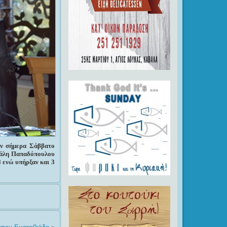
αν σήμερα Σάββατο
ιχάλη Παπαδόπουλου
 ενώ υπήρξαν και 3