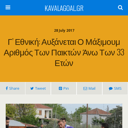
KAVALAGOAL.GR
28 July 2017
Γ’ Εθνική: Αυξάνεται Ο Μάξιμουμ
Αριθμός Των Παικτών Άνω Των 33
Ετών
Share
Tweet
Pin
Mail
SMS