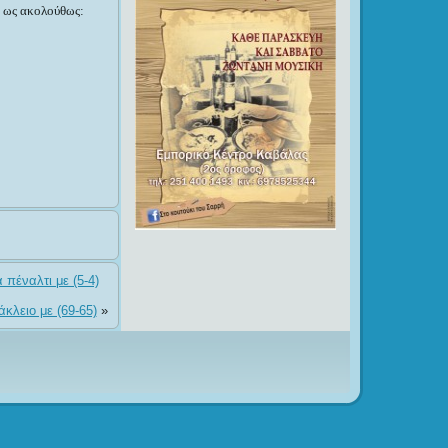
, ως ακολούθως:
πέναλτι με (5-4)
κλειο με (69-65)
»