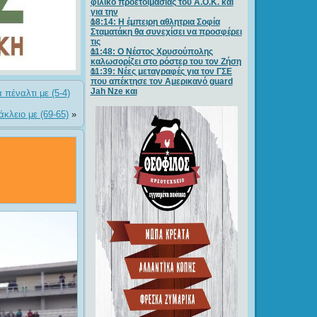
φιλικό προετοιμασίας του Α.Ο.Κ. και
για την
18:14: Η έμπειρη αθλητρια Σοφία
Σταματάκη θα συνεχίσει να προσφέρει
τις
11:48: Ο Νέστος Χρυσούπολης
καλωσορίζει στο ρόστερ του τον Ζήση
11:39: Νέες μεταγραφές για τον ΓΣE
που απέκτησε τον Αμερικανό guard
Jah Nze και
πέναλτι με (5-4)
κλειο με (69-65)
»