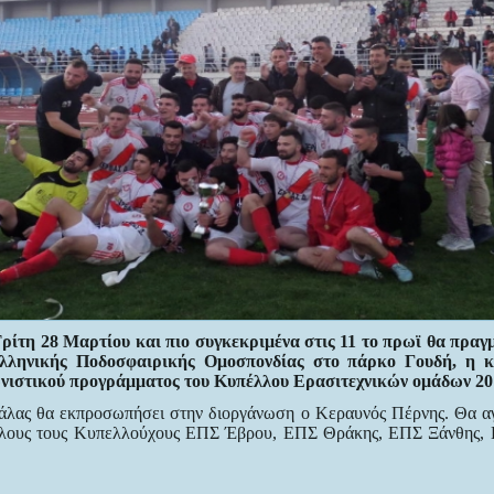
ρίτη 28 Μαρτίου και πιο συγκεκριμένα στις 11 το πρωϊ θα πραγ
λληνικής Ποδοσφαιρικής Ομοσπονδίας στο πάρκο Γουδή, η 
ωνιστικού προγράμματος
του Κυπέλλου Ερασιτεχνικών ομάδων 20
άλας
θα εκπροσωπήσει στην διοργάνωση ο Κεραυνός Πέρνης. Θα αγ
άλους τους Κυπελλούχους ΕΠΣ Έβρου
, ΕΠΣ Θράκης, ΕΠΣ Ξάνθης, 