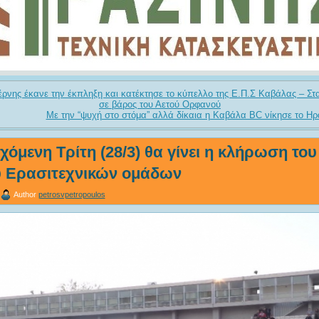
ρνης έκανε την έκπληξη και κατέκτησε το κύπελλο της Ε.Π.Σ Καβάλας – Στα 
σε βάρος του Αετού Ορφανού
Με την “ψυχή στο στόμα” αλλά δίκαια η Καβάλα BC νίκησε το Ηρά
χόμενη Τρίτη (28/3) θα γίνει η κλήρωση του
 Ερασιτεχνικών ομάδων
Author
petrosvpetropoulos