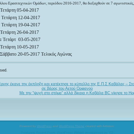
λλου Ερασιτεχνικών Ομάδων, περιόδου 2016-2017, θα διεξαχθούν σε 7 αγωνιστικές
Τετάρτη 05-04-2017
Τετάρτη 12-04-2017
:
Τετάρτη 19-04-2017
Τετάρτη 26-04-2017
::
Τετάρτ 03-05-2017
Τετάρτη 10-05-2017
Σάββατο 20-05-2017 Τελικός Αγώνας
sed.
ρνης έκανε την έκπληξη και κατέκτησε το κύπελλο της Ε.Π.Σ Καβάλας – Στα 
σε βάρος του Αετού Ορφανού
Με την “ψυχή στο στόμα” αλλά δίκαια η Καβάλα BC νίκησε το Ηρά
Powered by
WordPress
and
WordPress Theme
created with Artisteer.
Featuring Recent Posts WordPress Widget development by YD