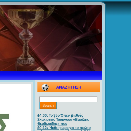
ΑΝΑΖΗΤΗΣΗ
14:00: Το 35ο Όπεν Διεθνές
Σκακιστικό Τουρνουά «Βασίλης
Θεοδωρίδης» που
20:12: Ήρθε η ώρα για το πρώτο