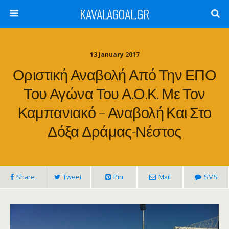
KAVALAGOAL.GR
13 January 2017
Οριστική Αναβολή Από Την ΕΠΟ
Του Αγώνα Του Α.Ο.Κ. Με Τον
Καμπανιακό – Αναβολή Και Στο
Δόξα Δράμας-Νέστος
Share
Tweet
Pin
Mail
SMS