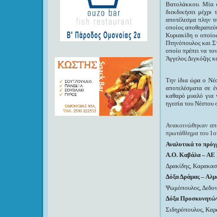
Βατολάκκου. Μία ο
διεκδικήσει μέχρι
αποτέλεσμα πλην τη
οποίος αποθεραπεύτ
Κυριακίδη ο οποίος
Πτηνόπουλος και Στ
οποίο πρέπει να τον
Άγγελος Διγκόζης κ
Την ίδια ώρα ο Νέ
αποτελέσματα σε έ
καθαρό μυαλό για ν
ηγεσία του Νέστου σ
Ανακοινώθηκαν από 
πρωτάθλημα του 1ο
Αναλυτικά το πρόγ
Α.Ο. Καβάλα – ΑΕ
Δρακίδης, Καρακασί
Δόξα Δράμας – Αλμ
Ψωμόπουλος, Δεδον
Δόξα Προσκυνητών
Σιδηρόπουλος, Καρ