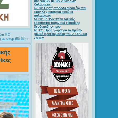
του Νέστου με τον Απόλλων
Καλαμαριάς
22:30: Γιορτή ποδοσφαίρου έρχεται
στον Κεχροκάμπο αφού οι
παλαίμαχοι
14:00: Το 35ο Όπεν Διεθνές
Σκακιστικό Τουρνουά «Βασίλης
Θεοδωρίδης» που
20:12: Ήρθε η ώρα για το πρώτο
φιλικό προετοιμασίας του Α.Ο.Κ. και
άλα BC
για την
με σκορ (85-65)
»
ικής
ίκες