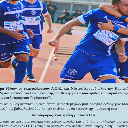
ρα θέλουν να εκμεταλλευτούν Α.Ο.Κ. και Νέστος Χρυσούπολης την Κυριακή 
2η αγωνιστική του 1ου ομίλου της Γ’ Εθνικής με τις δύο ομάδες του νομού να μη
ης κατάκτησης του “τρίποντου”.
αι ότι η 12η αγωνιστική αναμένεται με πολύ μεγάλο βαθμολογικό ενδιαφέρον τόσο
ρυφή της βαθμολογίας όσο και για εκείνες που διεκδικούν την παραμονή τους.
Μονόδρομος είναι
η νίκη για τον Α.Ο.Κ.
. από τα τελευταία άσχημα αποτελέσματα αλλά και από τον αποκλεισμό του από
θεί την Κυριακή (11/12) στις 3 το μεσημέρι στο στάδιο “Ανθή Καραγιάννη” με αντί