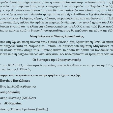
μάδα άγνωστη μέχρι πρότινος και η οποία βρίσκεται στην τελευταία θέση της 
 το τέλος την παραμονή της στην κατηγορία. Για την ομάδα του Άγγελου Διγκόζ
ς νίκης θα είναι καταστροφικό με τον ίδιο να υπολογίζει στα πλάνα του, στον Α
ηκε πλήρως από τον τελευταίο τραυματισμό που είχε. Αντίθετα ο Άγγελος Διγκόζης 
 συμπλήρωσε 4 κίτρινες κάρτες. Κάποιες μικροενοχλήσεις που αισθάνονται οι Παβί
αματόπουλος μάλλον δεν πρέπει να ανησυχούν ιδιαίτερα την τενική ηγεσία του Α.Ο.
ίσουμε είναι το ότι το κλίμα για κάποιους παίκτες του Α.Ο.Κ. είναι πολύ βαρύ, αφ
άποιοι παίκτες κατά τη διακοπή του πρωταθλήματος, θα περάσουν την πόρτα της εξό
Νίκη θέλει και ο Νέστος Χρυσούπολης
στος στη Χρυσούπολη κόντρα στον Ορφέα Ξάνθης, στη Χρυσούπολη θέλει να επιστ
να παιχνίδι κατά τη διάρκεια του οποίου οι παίκτες του Δημήτρη Μαγκαφίνη επ
α φτάσουν στον στόχο τους. Πάντως εκείνο το οποίο θα πρέπει να τονίσουμε είν
ε ένα ακόμη παιχνίδι θα έχει απουσίες αφού δεν υπολογίζονται οι τραυματίες Ασημ
Οι διαιτητές της 12ης αγωνιστικής
την ΚΕΔ/ΕΠΟ, οι διαιτητικές τριπλέτες που θα διευθύνουν τα παιχνίδια της 12ης
υ
ομίλου της Γ Εθνικής.
ραμμα και τις τριπλέτες των αναμετρήσεων έχουν ως εξής:
 Ποντίων Βατολάκκου
δης, Δανδαλίδης (Θράκης)
ωπός Αριδαίας
άκης, Μάναλης (Καβάλας)
 – ΑΟ Καρδίας
αϊσκος (Έβρου), Έμπλιουκ (Ξάνθης)