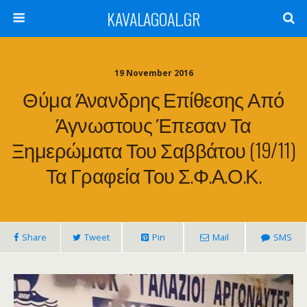
KAVALAGOAL.GR
19 November 2016
Θύμα Άνανδρης Επίθεσης Από
Άγνωστους Έπεσαν Τα
Ξημερώματα Του Σαββάτου (19/11)
Τα Γραφεία Του Σ.Φ.Α.Ο.Κ.
Share
Tweet
Pin
Mail
SMS