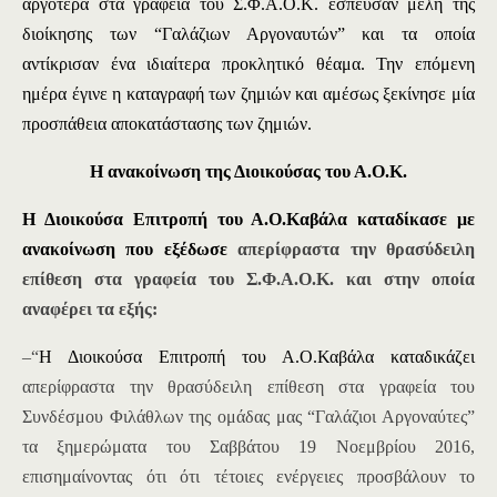
αργότερα στα γραφεία του Σ.Φ.Α.Ο.Κ. έσπευσαν μέλη της
διοίκησης των “Γαλάζιων Αργοναυτών” και τα οποία
αντίκρισαν ένα ιδιαίτερα προκλητικό θέαμα. Την επόμενη
ημέρα έγινε η καταγραφή των ζημιών και αμέσως ξεκίνησε μία
προσπάθεια αποκατάστασης των ζημιών.
Η ανακοίνωση της Διοικούσας του Α.Ο.Κ.
Η Διοικούσα Επιτροπή του Α.Ο.Καβάλα καταδίκασε με
ανακοίνωση που εξέδωσε
απερίφραστα την θρασύδειλη
επίθεση στα γραφεία του Σ.Φ.Α.Ο.Κ. και στην οποία
αναφέρει τα εξής:
–
“
Η Διοικούσα Επιτροπή του Α.Ο.Καβάλα καταδικάζει
απερίφραστα την θρασύδειλη επίθεση στα γραφεία του
Συνδέσμου Φιλάθλων της ομάδας μας “Γαλάζιοι Αργοναύτες”
τα ξημερώματα του Σαββάτου 19 Νοεμβρίου 2016,
επισημαίνοντας ότι ότι τέτοιες ενέργειες προσβάλουν το