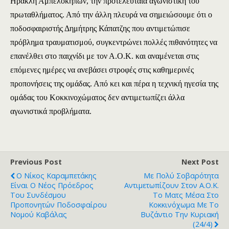
Ηρακλή Αμπελοκήπων, την προτελευταία αγωνιστική του
πρωταθλήματος. Από την άλλη πλευρά να σημειώσουμε ότι ο
ποδοσφαιριστής Δημήτρης Κάπατζης που αντιμετώπισε
πρόβλημα τραυματισμού, συγκεντρώνει πολλές πιθανότητες να
επανέλθει στο παιχνίδι με τον Α.Ο.Κ. και αναμένεται στις
επόμενες ημέρες να ανεβάσει στροφές στις καθημερινές
προπονήσεις της ομάδας. Από κει και πέρα η τεχνική ηγεσία της
ομάδας του Κοκκινοχώματος δεν αντιμετωπίζει άλλα
αγωνιστικά προβλήματα.
Previous Post
Next Post
Ο Νίκος Καραμπετάκης
Με Πολύ Σοβαρότητα
Είναι Ο Νέος Πρόεδρος
Αντιμετωπίζουν Στον Α.Ο.Κ.
Του Συνδέσμου
Το Ματς Μέσα Στο
Προπονητών Ποδοσφαίρου
Κοκκινόχωμα Με Το
Νομού Καβάλας
Βυζάντιο Την Κυριακή
(24/4)