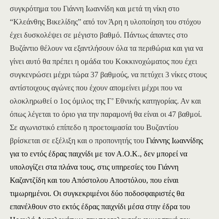
συγκρότημα του Γιάννη Ιωαννίδη και μετά τη νίκη στο
“Κλεάνθης Βικελίδης” από τον Άρη η υλοποίηση του στόχου
έχει δυσκολέψει σε μέγιστο βαθμό. Πάντως άπαντες στο
Βυζάντιο θέλουν να εξαντλήσουν όλα τα περιθώρια και για να
γίνει αυτό θα πρέπει η ομάδα του Κοκκινοχώματος που έχει
συγκενρώσει μέχρι τώρα 37 βαθμούς, να πετύχει 3 νίκες στους
αντίστοιχους αγώνες που έχουν απομείνει μέχρι που να
ολοκληρωθεί ο 1ος όμιλος της Γ’ Εθνικής κατηγορίας. Αν και
όπως λέγεται το όριο για
την
παραμονή θα είναι οι 47 βαθμοί.
Σε αγωνιστικό επίπεδο η προετοιμασία του Βυζαντίου
βρίσκεται σε εξέλιξη και ο προπονητής του
Γιάννης Ιωαννίδης
για το εντός έδρας παιχνίδι με τον Α.Ο.Κ., δεν μπορεί να
υπολογίζει στα πλάνα τους, στις υπηρεσίες του Γιάννη
Καζαντζίδη και του Απόστολου Αποστόλου, που είναι
τιμωρημένοι. Οι συγκεκριμένοι δύο ποδοσφαιριστές θα
επανέλθουν στο εκτός έδρας παιχνίδι μέσα στην έδρα του