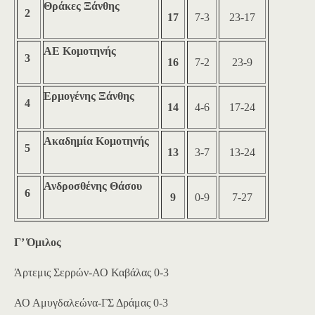
Θράκες Ξάνθης
2
17
7-3
23-17
ΑΕ Κομοτηνής
3
16
7-2
23-9
Ερμογένης Ξάνθης
4
14
4-6
17-24
Ακαδημία Κομοτηνής
5
13
3-7
13-24
Ανδροσθένης Θάσου
6
9
0-9
7-27
Γ’ Όμιλος
Άρτεμις Σερρών-ΑΟ Καβάλας 0-3
ΑΟ Αμυγδαλεώνα-ΓΣ Δράμας 0-3