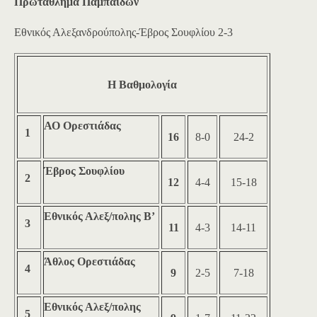
Πρωτάθλημα Παμπαίδων
Εθνικός Αλεξανδρούπολης-Έβρος Σουφλίου 2-3
Η Βαθμολογία
ΑΟ Ορεστιάδας
1
16
8-0
24-2
Έβρος Σουφλίου
2
12
4-4
15-18
Εθνικός Αλεξ/πολης Β’
3
11
4-3
14-11
Άθλος Ορεστιάδας
4
9
2-5
7-18
Εθνικός Αλεξ/πολης
5