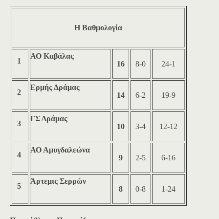
Η Βαθμολογία
ΑΟ Καβάλας
1
16
8-0
24-1
Ερμής Δράμας
2
14
6-2
19-9
ΓΣ Δράμας
3
10
3-4
12-12
ΑΟ Αμυγδαλεώνα
4
9
2-5
6-16
Άρτεμις Σερρών
5
8
0-8
1-24