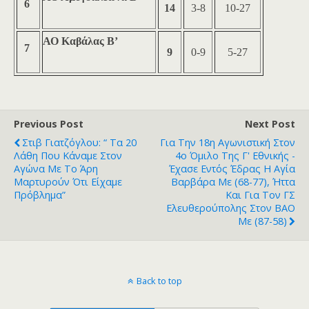
6
14
3-8
10-27
ΑΟ Καβάλας Β’
7
9
0-9
5-27
Previous Post
Next Post
Στιβ Γιατζόγλου: “ Τα 20
Για Την 18η Αγωνιστική Στον
Λάθη Που Κάναμε Στον
4ο Όμιλο Της Γ' Εθνικής -
Αγώνα Με Το Άρη
Έχασε Εντός Έδρας Η Αγία
Μαρτυρούν Ότι Είχαμε
Βαρβάρα Με (68-77), Ήττα
Πρόβλημα”
Και Για Τον ΓΣ
Ελευθερούπολης Στον ΒΑΟ
Με (87-58)
Back to top