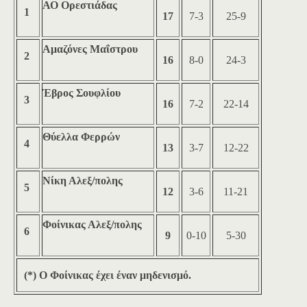
ΑΟ Ορεστιάδας
1
17
7-3
25-9
Αμαζόνες Μαΐστρου
2
16
8-0
24-3
Έβρος Σουφλίου
3
16
7-2
22-14
Θύελλα Φερρών
4
13
3-7
12-22
Νίκη Αλεξ/πολης
5
12
3-6
11-21
Φοίνικας Αλεξ/πολης
6
9
0-10
5-30
(*) Ο Φοίνικας έχει έναν μηδενισμό.