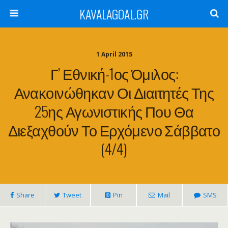
KAVALAGOAL.GR
1 April 2015
Γ’ Εθνική-1ος Όμιλος:
Ανακοινώθηκαν Οι Διαιτητές Της
25ης Αγωνιστικής Που Θα
Διεξαχθούν Το Ερχόμενο Σάββατο
(4/4)
Share
Tweet
Pin
Mail
SMS