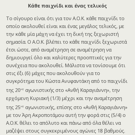
Κάθε παιχνίδι και ένας τελικός
Το σίγουρο είναι ότι για τον Α.Ο.Κ. κάθε παιχνίδι το
οποίο ακολουθεί είναι και ένας μεγάλος τελικός, με
την κάθε μία μάχη να έχει τη δική της ξεχωριστή
σημασία. Ο Α.Ο.Κ. βλέπει το κάθε παιχνίδι ξεχωριστά
έτσι ώστε, από αναμέτρηση σε αναμέτρηση να
δημιουργεί όλο και καλύτερες προοπτικές για την
συνέχεια που ακολουθεί. Μάλιστα να τονίσουμε ότι
στις έξι (6) μάχες που ακολουθούν για το
συγκρότημα του Κώστα Ανυφαντάκη από το παιχνίδι
ης
της 20
αγωνιστικής στο «Ανθή Καραγιάννη», την
ερχόμενη Κυριακή (1/3) μέχρι και την αναμέτρηση
ης
της 25
αγωνιστικής, επίσης στο «Ανθή Καραγιάννη»
με τον Άρη Ακροποτάμου αυτή την φορά στις (5/4) ο
Α.Ο.Κ. θέλει το απόλυτο και πάνω από όλα θέλει να
μαζέψει στους συγκεκριμένους αγώνες 18 βαθμούς.