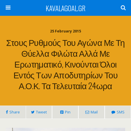
KAVALAGOAL.GR
25 February 2015
Στους Ρυθμούς Του Αγώνα Με Τη
Θύελλα Φιλώτα Αλλά Με
Ερωτηματικό, Κινούνται Όλοι
Εντός Των Αποδυτηρίων Του
Α.Ο.Κ. Τα Τελευταία 24ωρα
Share
Tweet
Pin
Mail
SMS