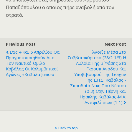
Παπαδόπουλου ο οποίος πήρε αναβολή από τον
στρατό.
Previous Post
Next Post
Στις 4 Και 5 Απριλίου Θα
Άνοιξε Μέσα Στο
Πραγματοποιηθούν Από
Σαββατοκύριακο (28/2-1/3) Η
Τον Ναυτικό Όμιλο
Αυλαία Της Β΄ Φάσης Στα
Καβάλας Οι Κολυμβητικοί
Γκρουπ Ανόδου Και
Αγώνες «Καβάλα Junior»
Υποβιβασμού Της League
Της Ε.Π.Σ. Καβάλας -
Σπουδαία Νίκη Του Νέστου
(0-3) Στην Πέρνη Και
Ηρακλής Καβάλας-Μ.Α.
Αντιφιλίππων (1-1)
Back to top