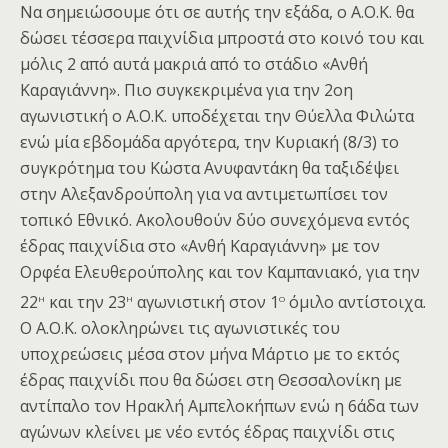
Να σημειώσουμε ότι σε αυτής την εξάδα, ο Α.Ο.Κ. θα
δώσει τέσσερα παιχνίδια μπροστά στο κοινό του και
μόλις 2 από αυτά μακριά από το στάδιο «Ανθή
Καραγιάννη». Πιο συγκεκριμένα για την 2οη
αγωνιστική ο Α.Ο.Κ. υποδέχεται την Θύελλα Φιλώτα
ενώ μία εβδομάδα αργότερα, την Κυριακή (8/3) το
συγκρότημα του Κώστα Ανυφαντάκη θα ταξιδέψει
στην Αλεξανδρούπολη για να αντιμετωπίσει τον
τοπικό Εθνικό. Ακολουθούν δύο συνεχόμενα εντός
έδρας παιχνίδια στο «Ανθή Καραγιάννη» με τον
Ορφέα Ελευθερούπολης και τον Καμπανιακό, για την
η
η
ο
22
και την 23
αγωνιστική στον 1
όμιλο αντίστοιχα.
Ο Α.Ο.Κ. ολοκληρώνει τις αγωνιστικές του
υποχρεώσεις μέσα στον μήνα Μάρτιο με το εκτός
έδρας παιχνίδι που θα δώσει στη Θεσσαλονίκη με
αντίπαλο τον Ηρακλή Αμπελοκήπων ενώ η 6άδα των
αγώνων κλείνει με νέο εντός έδρας παιχνίδι στις