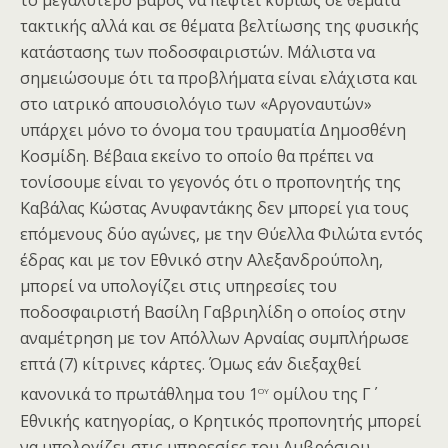
το μεγαλύτερο βάρος να πέφτει κυρίως σε θέματα
τακτικής αλλά και σε θέματα βελτίωσης της φυσικής
κατάστασης των ποδοσφαιριστών. Μάλιστα να
σημειώσουμε ότι τα προβλήματα είναι ελάχιστα και
στο ιατρικό απουσιολόγιο των «Αργοναυτών»
υπάρχει μόνο το όνομα του τραυματία Δημοσθένη
Κοσμίδη. Βέβαια εκείνο το οποίο θα πρέπει να
τονίσουμε είναι το γεγονός ότι ο προπονητής της
Καβάλας Κώστας Ανυφαντάκης δεν μπορεί για τους
επόμενους δύο αγώνες, με την Θύελλα Φιλώτα εντός
έδρας και με τον Εθνικό στην Αλεξανδρούπολη,
μπορεί να υπολογίζει στις υπηρεσίες του
ποδοσφαιριστή Βασίλη Γαβριηλίδη ο οποίος στην
αναμέτρηση με τον Απόλλων Αρναίας συμπλήρωσε
επτά (7) κίτρινες κάρτες. Όμως εάν διεξαχθεί
ου
κανονικά το πρωτάθλημα του 1
ομίλου της Γ΄
Εθνικής κατηγορίας, ο Κρητικός προπονητής μπορεί
να υπολογίζει στις υπηρεσίες του Αμβρόσιου