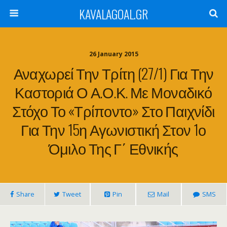
KAVALAGOAL.GR
26 January 2015
Αναχωρεί Την Τρίτη (27/1) Για Την
Καστοριά Ο Α.Ο.Κ. Με Μοναδικό
Στόχο Το «τρίποντο» Στο Παιχνίδι
Για Την 15η Αγωνιστική Στον 1ο
Όμιλο Της Γ΄ Εθνικής
Share
Tweet
Pin
Mail
SMS