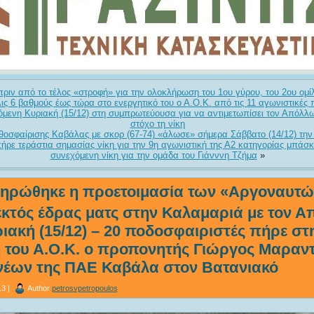
πριν από το τέλος «στροφή» για την ολοκλήρωση του 1ου γύρου, του 2ου ομίλ
λις 6 βαθμούς έως τώρα στο ενεργητικό του ο Α.Ο.Κ. από τις 11 αγωνιστικές
ρχόμενη Κυριακή (15/12) στη συμπρωτεύουσα για να αντιμετωπίσει τον Απόλ
στόχο τη νίκη
σφαίρισης Καβάλας με σκορ (67-74) «άλωσε» σήμερα Σάββατο (14/12) την 
ήρε τεράστια σημασίας νίκη για την 9η αγωνιστική της Α2 κατηγορίας μπάσ
συνεχόμενη νίκη για την ομάδα του Γιάνννη Τζήμα
»
ηρώθηκε η προετοιμασία των «Αργοναυτών
εκτός έδρας ματς στην Καλαμαριά με τον 
ιακή (15/12) – 20 ποδοσφαιριστές πήρε στ
 του Α.Ο.Κ. ο προπονητής Γιώργος Μαραντ
 νέων της ΠΑΕ Καβάλα στον Βατανιακό
3 |
Author
petrosvpetropoulos