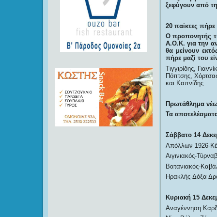
ξεφύγουν από τη
20 παίκτες πήρε
Ο προπονητής τ
Α.Ο.Κ. για την 
θα μείνουν εκτό
πήρε μαζί του είν
Τιγγιρίδης, Γιαν
Πόπτσης, Χόρτσας
και Καπνίδης.
Πρωτάθλημα νέων
Τα αποτελέσματα
Σάββατο 14 Δεκε
Απόλλων 1926-Κέ
Αιγινιακός-Τύρναβ
Βατανιακός-Καβά
Ηρακλής-Δόξα Δρ
Κυριακή 15 Δεκε
Αναγέννηση Καρδί