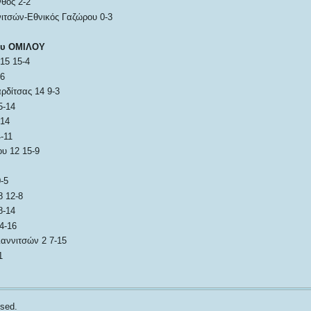
θος 2-2
ιτσών-Εθνικός Γαζώρου 0-3
ου ΟΜΙΛΟΥ
15 15-4
-6
ρδίτσας 14 9-3
5-14
-14
-11
ου 12 15-9
-5
8 12-8
8-14
4-16
ιαννιτσών 2 7-15
1
sed.