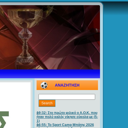
ΑΝΑΖΗΤΗΣΗ
19:32: Στο πρώτο φιλικό ο Α.Ο.Κ. που
ήταν πολύ καλός νίκησε εύκολα με (5-
1)
16:55: Το Sport Camp Μπάτης 2026