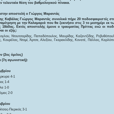
ν τελευταία θέση του βαθμολογικού πίνακα.
 στην αποστολή ο Γιώργος Μαραντάς
ης Καβάλας Γιώργος Μαραντάς συνολικά πήρε 20 ποδοσφαιριστές στ
αναμέτρηση με την Καλαμαριά που θα ξεκινήσει στις 3 το μεσημέρι εκ 
ς 18άδας. Εκτός αποστολής έμεινε ο τραυματίας Πρίττας ενώ οι πο
αι οι εξής:
νίκογλου, Ντουτσαρίδης, Παπαδόπουλος, Μαυρίδης, Καζαντζίδης, Ρεβυθόπου
, Κουρέλας, Ντομί, Άρτσε, Αλεξίου, Γκαρακλίδης, Κονατέ, Πάλλας, Καρλόπ
 (2ος όμιλος)
 (7η αγωνιστική):
μβρίου
ρκυρα 4-1
ος 1-4
λα 1-0
άμας 2-0
μβρίου
τσας-Πιερικός 3-1