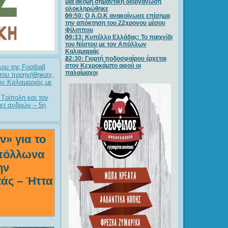
μία ακόμη σημαντική διοργάνωση
ολοκληρώθηκε
09:50: O A.O.K ανακοίνωσε επίσημα
την απόκτηση του 22χρονου μέσου
Φίλιππου
09:33: Κυπέλλο Ελλάδας: Το παιχνίδι
του Νέστου με τον Απόλλων
Καλαμαριάς
22:30: Γιορτή ποδοσφαίρου έρχεται
στον Κεχροκάμπο αφού οι
ου της Football
παλαίμαχοι
 που προηγήθηκαν,
λων Καλαμαριάς με
Τρίπολη και τον
κετ ανδρών – 5η
» για το
Απόλλωνα
ην
άς – Ήττα