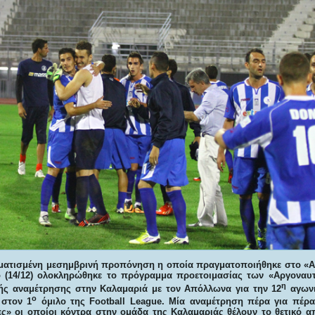
ματισμένη μεσημβρινή προπόνηση η οποία πραγματοποιήθηκε στο «Α
 (14/12) ολοκληρώθηκε το πρόγραμμα προετοιμασίας των «Αργοναυτ
η
νής αναμέτρησης στην Καλαμαριά με τον Απόλλωνα για την 12
αγωνι
ο
στον 1
όμιλο της Football League. Μία αναμέτρηση πέρα για πέρα
ς» οι οποίοι κόντρα στην ομάδα της Καλαμαριάς θέλουν το θετικό α