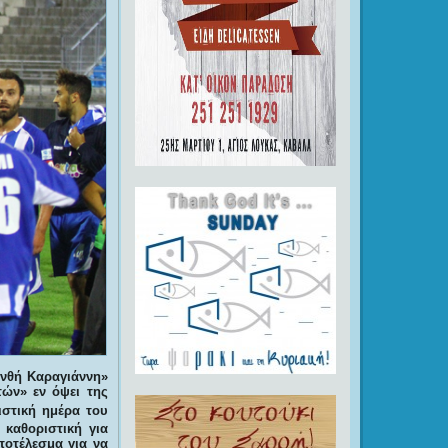
νθή Καραγιάννη»
ών» εν όψει της
στική ημέρα του
 καθοριστική για
ποτέλεσμα για να