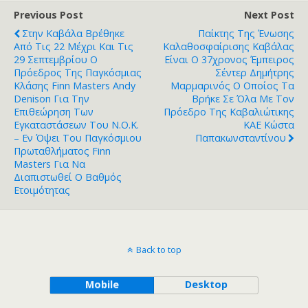
Previous Post
Next Post
Στην Καβάλα Βρέθηκε
Παίκτης Της Ένωσης
Από Τις 22 Μέχρι Και Τις
Καλαθοσφαίρισης Καβάλας
29 Σεπτεμβρίου Ο
Είναι Ο 37χρονος Έμπειρος
Πρόεδρος Της Παγκόσμιας
Σέντερ Δημήτρης
Κλάσης Finn Masters Andy
Μαρμαρινός Ο Οποίος Τα
Denison Για Την
Βρήκε Σε Όλα Με Τον
Επιθεώρηση Των
Πρόεδρο Της Καβαλιώτικης
Εγκαταστάσεων Του Ν.Ο.Κ.
ΚΑΕ Κώστα
– Εν Όψει Του Παγκόσμιου
Παπακωνσταντίνου
Πρωταθλήματος Finn
Masters Για Να
Διαπιστωθεί Ο Βαθμός
Ετοιμότητας
Back to top
Mobile
Desktop