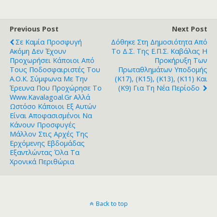
Previous Post
Next Post
Σε Καμία Προσφυγή
Δόθηκε Στη Δημοσιότητα Από
Ακόμη Δεν Έχουν
Το Δ.Σ. Της Ε.Π.Σ. Καβάλας Η
Προχωρήσει Κάποιοι Από
Προκήρυξη Των
Τους Ποδοσφαιριστές Του
Πρωταθλημάτων Υποδομής
Α.Ο.Κ. Σύμφωνα Με Την
(Κ17), (Κ15), (Κ13), (Κ11) Και
Έρευνα Που Προχώρησε Το
(Κ9) Για Τη Νέα Περίοδο
Www.kavalagoal.gr Αλλά
Ωστόσο Κάποιοι Εξ Αυτών
Είναι Αποφασισμένοι Να
Κάνουν Προσφυγές
Μάλλον Στις Αρχές Της
Ερχόμενης Εβδομάδας
Εξαντλώντας Όλα Τα
Χρονικά Περιθώρια
Back to top