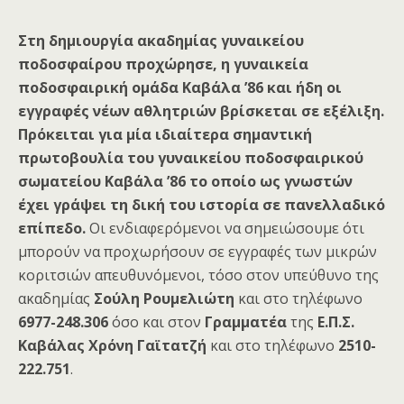
Στη δημιουργία ακαδημίας γυναικείου
ποδοσφαίρου προχώρησε, η γυναικεία
ποδοσφαιρική ομάδα Καβάλα ’86 και ήδη οι
εγγραφές νέων αθλητριών βρίσκεται σε εξέλιξη.
Πρόκειται για μία ιδιαίτερα σημαντική
πρωτοβουλία του γυναικείου ποδοσφαιρικού
σωματείου Καβάλα ’86 το οποίο ως γνωστών
έχει γράψει τη δική του ιστορία σε πανελλαδικό
επίπεδο.
Οι ενδιαφερόμενοι να σημειώσουμε ότι
μπορούν να προχωρήσουν σε εγγραφές των μικρών
κοριτσιών απευθυνόμενοι, τόσο στον υπεύθυνο της
ακαδημίας
Σούλη Ρουμελιώτη
και στο τηλέφωνο
6977-248.306
όσο και στον
Γραμματέα
της
Ε.Π.Σ.
Καβάλας Χρόνη Γαϊτατζή
και στο τηλέφωνο
2510-
222.751
.