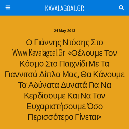
KAVALAGOAL.GR
24 May 2013
Ο Γιάννης Ντόσης Στο
Www.kavalagoal.gr: «Θέλουμε Τον
Κόσμο Στο Παιχνίδι Με Τα
Γιαννιτσά Δίπλα Μας, Θα Κάνουμε
Τα Αδύνατα Δυνατά Για Να
Κερδίσουμε Και Να Τον
Ευχαριστήσουμε Όσο
Περισσότερο Γίνεται»