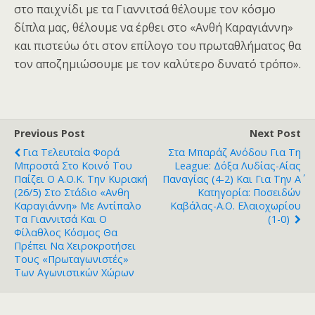
στο παιχνίδι με τα Γιαννιτσά θέλουμε τον κόσμο
δίπλα μας, θέλουμε να έρθει στο «Ανθή Καραγιάννη»
και πιστεύω ότι στον επίλογο του πρωταθλήματος θα
τον αποζημιώσουμε με τον καλύτερο δυνατό τρόπο».
Previous Post
Next Post
Για Τελευταία Φορά
Στα Μπαράζ Ανόδου Για Τη
Μπροστά Στο Κοινό Του
League: Δόξα Λυδίας-Αίας
Παίζει Ο Α.Ο.Κ. Την Κυριακή
Παναγίας (4-2) Και Για Την Α΄
(26/5) Στο Στάδιο «Ανθη
Κατηγορία: Ποσειδών
Καραγιάννη» Με Αντίπαλο
Καβάλας-Α.Ο. Ελαιοχωρίου
Τα Γιαννιτσά Και Ο
(1-0)
Φίλαθλος Κόσμος Θα
Πρέπει Να Χειροκροτήσει
Τους «πρωταγωνιστές»
Των Αγωνιστικών Χώρων