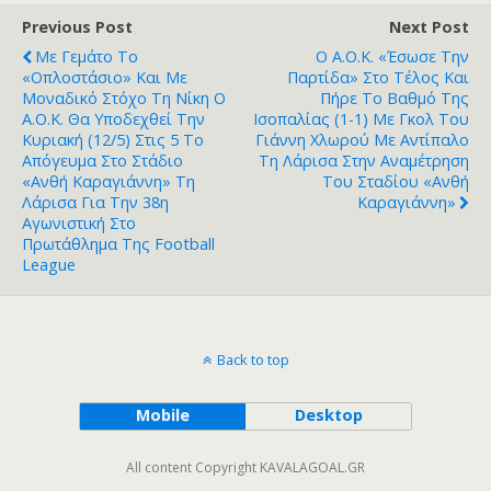
Previous Post
Next Post
Με Γεμάτο Το
Ο Α.Ο.Κ. «έσωσε Την
«οπλοστάσιο» Και Με
Παρτίδα» Στο Τέλος Και
Μοναδικό Στόχο Τη Νίκη Ο
Πήρε Το Βαθμό Της
Α.Ο.Κ. Θα Υποδεχθεί Την
Ισοπαλίας (1-1) Με Γκολ Του
Κυριακή (12/5) Στις 5 Το
Γιάννη Χλωρού Με Αντίπαλο
Απόγευμα Στο Στάδιο
Τη Λάρισα Στην Αναμέτρηση
«Ανθή Καραγιάννη» Τη
Του Σταδίου «Ανθή
Λάρισα Για Την 38η
Καραγιάννη»
Αγωνιστική Στο
Πρωτάθλημα Της Football
League
Back to top
Mobile
Desktop
All content Copyright KAVALAGOAL.GR