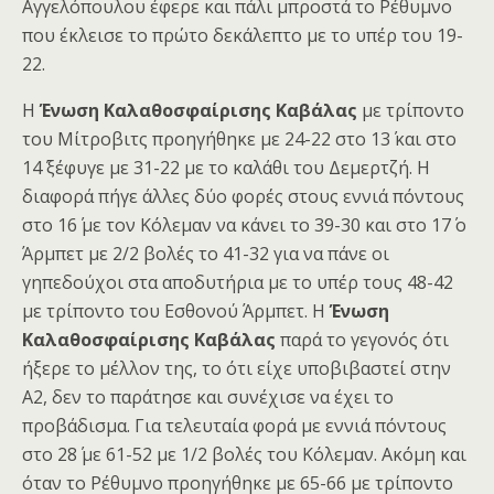
Αγγελόπουλου έφερε και πάλι μπροστά το Ρέθυμνο
που έκλεισε το πρώτο δεκάλεπτο με το υπέρ του 19-
22.
Η
Ένωση
Καλαθοσφαίρισης Καβάλας
με τρίποντο
του Μίτροβιτς προηγήθηκε με 24-22 στο 13΄ και στο
14΄ ξέφυγε με 31-22 με το καλάθι του Δεμερτζή. Η
διαφορά πήγε άλλες δύο φορές στους εννιά πόντους
στο 16΄ με τον Κόλεμαν να κάνει το 39-30 και στο 17΄ ο
Άρμπετ με 2/2 βολές το 41-32 για να πάνε οι
γηπεδούχοι στα αποδυτήρια με το υπέρ τους 48-42
με τρίποντο του Εσθονού Άρμπετ. Η
Ένωση
Καλαθοσφαίρισης Καβάλας
παρά το γεγονός ότι
ήξερε το μέλλον της, το ότι είχε υποβιβαστεί στην
Α2, δεν το παράτησε και συνέχισε να έχει το
προβάδισμα. Για τελευταία φορά με εννιά πόντους
στο 28΄ με 61-52 με 1/2 βολές του Κόλεμαν. Ακόμη και
όταν το Ρέθυμνο προηγήθηκε με 65-66 με τρίποντο