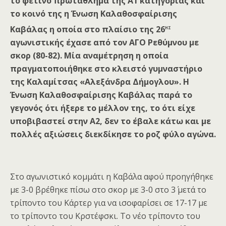
το φετινό πρωτάθλημα της Α1 κατηγορίας και
το κοινό της η Ένωση
Καλαθοσφαίρισης
ης
Καβάλας η οποία στο πλαίσιο της 26
αγωνιστικής έχασε από τον ΑΓΟ Ρεθύμνου με
σκορ (80-82). Μία αναμέτρηση η οποία
πραγματοποιήθηκε στο κλειστό γυμναστήριο
της Καλαμίτσας «Αλεξάνδρα Δήμογλου». Η
Ένωση
Καλαθοσφαίρισης Καβάλας
παρά το
γεγονός ότι ήξερε το μέλλον της, το ότι είχε
υποβιβαστεί στην Α2, δεν το έβαλε κάτω και με
πολλές αξιώσεις διεκδίκησε το ροζ φύλο αγώνα.
Στο αγωνιστικό κομμάτι η Καβάλα αφού προηγήθηκε
με 3-0 βρέθηκε πίσω στο σκορ με 3-0 στο 3΄ μετά το
τρίποντο του Κάρτερ για να ισοφαρίσει σε 17-17 με
το τρίποντο του Κρστέφσκι. Το νέο τρίποντο του