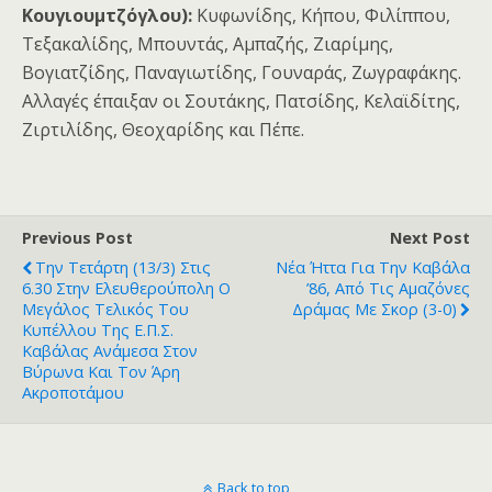
Κουγιουμτζόγλου):
Κυφωνίδης, Κήπου, Φιλίππου,
Τεξακαλίδης, Μπουντάς, Αμπαζής, Ζιαρίμης,
Βογιατζίδης, Παναγιωτίδης, Γουναράς, Ζωγραφάκης.
Αλλαγές έπαιξαν οι Σουτάκης, Πατσίδης, Κελαϊδίτης,
Ζιρτιλίδης, Θεοχαρίδης και Πέπε.
Previous Post
Next Post
Την Τετάρτη (13/3) Στις
Νέα Ήττα Για Την Καβάλα
6.30 Στην Ελευθερούπολη Ο
’86, Από Τις Αμαζόνες
Μεγάλος Τελικός Του
Δράμας Με Σκορ (3-0)
Κυπέλλου Της Ε.Π.Σ.
Καβάλας Ανάμεσα Στον
Βύρωνα Και Τον Άρη
Ακροποτάμου
Back to top