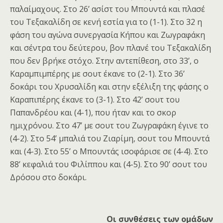
παλαίμαχους. Στο 26’ ασίστ του Μπουντά και πλασέ
του Τεξακαλίδη σε κενή εστία για το (1-1). Στο 32 η
φάση του αγώνα συνεργασία Κήπου και Ζωγραφάκη
και σέντρα του δεύτερου, βον πλανέ του Τεξακαλίδη
που δεν βρήκε στόχο. Στην αντεπίθεση, στο 33’, ο
Καραμπιμπέρης με σουτ έκανε το (2-1). Στο 36’
δοκάρι του Χρυσαλίδη και στην εξέλιξη της φάσης ο
Καραπιπέρης έκανε το (3-1). Στο 42’ σουτ του
Παπανδρέου και (4-1), που ήταν και το σκορ
ημιχρόνου. Στο 47’ με σουτ του Ζωγραφάκη έγινε το
(4-2). Στο 54’ μπαλιά του Ζιαρίμη, σουτ του Μπουντά
και (4-3). Στο 55’ ο Μπουντάς ισοφάρισε σε (4-4). Στο
88’ κεφαλιά του Φιλίππου και (4-5). Στο 90’ σουτ του
Δρόσου στο δοκάρι.
Οι συνθέσεις των ομάδων