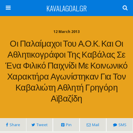
KAVALAGOAL.GR
12 March 2013
Οι Παλαίμαχοι Του Α.Ο.Κ. Και Οι
Αθλητικογράφοι Της Καβάλας Σε
Ένα Φιλικό Παιχνίδι Με Κοινωνικό
Χαρακτήρα Αγωνίστηκαν Για Τον
Καβαλιώτη Αθλητή Γρηγόρη
Αϊβαζίδη
Share
Tweet
Pin
Mail
SMS