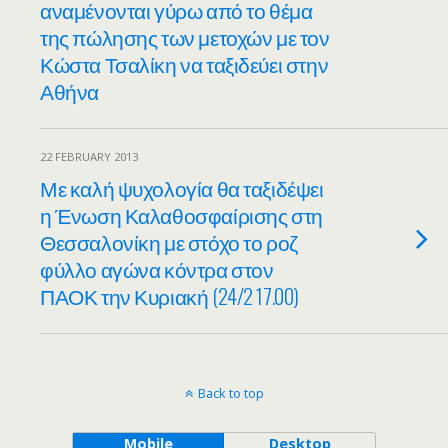
αναμένονται γύρω από το θέμα
της πώλησης των μετοχών με τον
Κώστα Τσαλίκη να ταξιδεύει στην
Αθήνα
22 FEBRUARY 2013
Με καλή ψυχολογία θα ταξιδέψει
η Ένωση Καλαθοσφαίρισης στη
Θεσσαλονίκη με στόχο το ροζ
φύλλο αγώνα κόντρα στον
ΠΑΟΚ την Κυριακή (24/2 17.00)
Back to top
Mobile
Desktop