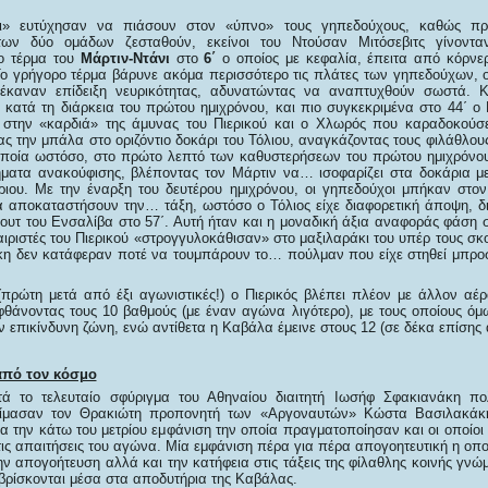
οι» ευτύχησαν να πιάσουν στον «ύπνο» τους γηπεδούχους, καθώς πρ
των δύο ομάδων ζεσταθούν, εκείνοι του Ντούσαν Μιτόσεβιτς γίνοντα
το τέρμα του
Μάρτιν-Ντάνι
στο
6΄
ο οποίος με κεφαλία, έπειτα από κόρνε
ο γρήγορο τέρμα βάρυνε ακόμα περισσότερο τις πλάτες των γηπεδούχων, οι
έκαναν επίδειξη νευρικότητας, αδυνατώντας να αναπτυχθούν σωστά. Κ
 κατά τη διάρκεια του πρώτου ημιχρόνου, και πιο συγκεκριμένα στο 44΄ ο
ς στην «καρδιά» της άμυνας του Πιερικού και ο Χλωρός που καραδοκούσ
ας την μπάλα στο οριζόντιο δοκάρι του Τόλιου, αναγκάζοντας τους φιλάθλο
οποία ωστόσο, στο πρώτο λεπτό των καθυστερήσεων του πρώτου ημιχρόνο
ήματα ανακούφισης, βλέποντας τον Μάρτιν να… ισοφαρίζει στα δοκάρια 
ιου. Με την έναρξη του δευτέρου ημιχρόνου, οι γηπεδούχοι μπήκαν στο
 αποκαταστήσουν την… τάξη, ωστόσο ο Τόλιος είχε διαφορετική άποψη, 
σουτ του Ενσαλίβα στο 57΄. Αυτή ήταν και η μοναδική άξια αναφοράς φάση 
ριστές του Πιερικού «στρογγυλοκάθισαν» στο μαξιλαράκι του υπέρ τους σκο
 δεν κατάφεραν ποτέ να τουμπάρουν το… πούλμαν που είχε στηθεί μπροσ
(πρώτη μετά από έξι αγωνιστικές!) ο Πιερικός βλέπει πλέον με άλλον αέρ
θάνοντας τους 10 βαθμούς (με έναν αγώνα λιγότερο), με τους οποίους όμ
ν επικίνδυνη ζώνη, ενώ αντίθετα η Καβάλα έμεινε στους 12 (σε δέκα επίσης
από τον κόσμο
τά το τελευταίο σφύριγμα του Αθηναίου διαιτητή Ιωσήφ Σφακιανάκη πολ
ίμασαν τον Θρακιώτη προπονητή των «Αργοναυτών» Κώστα Βασιλακάκη
ια την κάτω του μετρίου εμφάνιση την οποία πραγματοποίησαν και οι οποίο
ις απαιτήσεις του αγώνα. Μία εμφάνιση πέρα για πέρα απογοητευτική η οπο
ην απογοήτευση αλλά και την κατήφεια στις τάξεις της φίλαθλης κοινής γν
 βρίσκονται μέσα στα αποδυτήρια της Καβάλας.