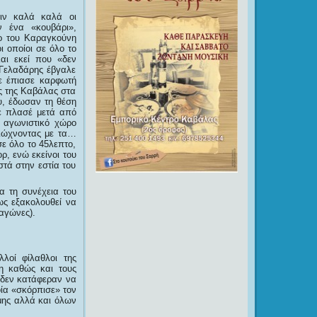
ιν καλά καλά οι
ν ένα «κουβάρι»,
ρ του Καραγκούνη
 οποίοι σε όλο το
αι εκεί που «δεν
 Γελαδάρης έβγαλε
ε έπιασε καρφωτή
υς της Καβάλας στα
υ, έδωσαν τη θέση
με πλασέ μετά από
ν αγωνιστικό χώρο
διώχνοντας με τα…
σε όλο το 45λεπτο,
ρ, ενώ εκείνοι του
τά στην εστία του
α τη συνέχεια του
ως εξακολουθεί να
 αγώνες).
λοί φίλαθλοι της
 καθώς και τους
ι δεν κατάφεραν να
ία «σκόρπισε» τον
ώμης αλλά και όλων