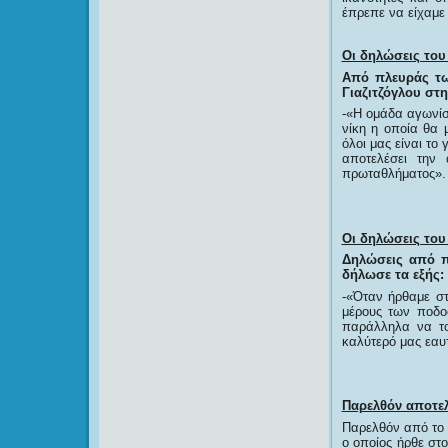
έπρεπε να είχαμε
Οι δηλώσεις του
Από πλευράς τω
Γιαζιτζόγλου στ
-«Η ομάδα αγωνίσ
νίκη η οποία θα 
όλοι μας είναι το 
αποτελέσει την 
πρωταθλήματος».
Οι δηλώσεις το
Δηλώσεις από π
δήλωσε τα εξής:
-«Όταν ήρθαμε στ
μέρους των ποδο
παράλληλα να το
καλύτερό μας εαυτ
Παρελθόν αποτελ
Παρελθόν από το 
ο οποίος ήρθε στ