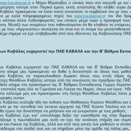
www.kavalagoal.gr
ο Μάριο Μιγιάτοβιτς ο οποίος τόσο στο παιχνίδι με το
μέτρηση κόντρα στον Πιερικό έμεινε εκτός αποστολής θα κληθεί αύριο Δε
Καβάλα προκειμένου να λύσει κοινή συναινέσει το συμβόλαιό του με τους 
να με καλά πληροφορημένες πηγές του
www.kavalagoal.gr
τον ίδιο δρό
 κάποιοι άλλοι ποδοσφαιριστές των οποίων μέχρι τώρα η προσφορά τους
ιστη. Μεταξύ των ονομάτων που πιθανολογείται ότι θα κληθούν τις επόμενε
 με τους «Αργοναύτες» ακούγεται ότι είναι και το όνομα του μεσοεπιθετικού 
 μέχρι σήμερα να έχει επιβεβαιωθεί από τους ιθύνοντες της Καβαλιώτικης ΠΑΕ
ων Καβάλας ευχαριστεί την ΠΑΕ ΚΑΒΑΛΑ και την Β’ Βάθμια Εκπα
ων Καβάλας ευχαριστεί την ΠΑΕ ΚΑΒΑΛΑ και την Β’ Βάθμια Εκπαίδε
στο αίτημα μας προκειμένου να δοθεί η δυνατότητα σε όλους τους μαθη
μού Καβάλας να παρακολουθούν δωρεάν όλους τους εντός έδρας αγ
Λέσχη Φιλάθλων Καβάλας ύστερα από την συναίνεση του προέδρου της ΠΑ
βαλε αίτημα στο προϊστάμενο της Β’ Βάθμιας Εκπαίδευσης Γιώργο Χερισταν
ή επιστολή προς όλα τα Γυμνάσια και Λύκεια του Νομού, όπως και έγινε. Ή
στο κάλεσμα μας και προσκόμισαν στη Λέσχη Φιλάθλων Καβάλας λίστα μ
γραφίες αυτών.
 Καβάλας ανέλαβε ήδη την έκδοση των Μαθητικών Καρτών Φιλάθλου και στ
ολεία με την συνοδεία του γενικού αρχηγού της ΠΑΕ Κώστα Τσαλίκη και π
 θα έχουν την δυνατότητα να μιλήσουν και να γνωριστούν με τους μαθητές.
ν Καβάλας έχει κατ’ επανάληψη δείξει την ευαισθησία της στην δημιου
πίζουμε η πρωτοβουλία μας αυτή να έχει την ανάλογη στήριξη και συμ
α και Λύκεια της Καβάλας, αλλά και από τους γονείς των μαθητών οι οποίο
άδειγμα στα παιδιά τους και να στηρίζουν μόνο την ομάδα της πόλης μας, 