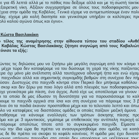
εσε για 45 λεπτά αλλά με το πάθος που δείξαμε αλλά και με τη σωστή τακτ
ξαιρετική νίκη. Αξίζουν συγχαρητήρια σε όλους τους ποδοσφαιριστές μο
χεια στην ομάδα της Καβάλας. Γενικά είχαμε να αντιμετωπίσουμε έναν πολ
play, είχαμε μία καλή διαιτησία και γενικότερα υπήρξαν οι καλύτερες πρ
ολύ καλού αγώνα όπως και έγινε».
υ Κώστα Βασιλακάκη
ο τέλος της αναμέτρησης στην αίθουσα τύπου του σταδίου «Ανθ
 Καβάλας Κώστας Βασιλακάκης ζήτησε συγνώμη από τους Καβαλιώτε
όνισε τα εξής:
νώντας τις δηλώσεις μου να ζητήσω μία μεγάλη συγνώμη από τον κόσμο 
 μέχρι τώρα δεν καταφέραμε να του δώσουμε τη χαρά της νίκης παίζοντα
ερα όχι μόνο μία ανέλπιστη αλλά ταυτόχρονα οδυνηρή ήττα και ενώ είχ
 παιχνιδιών αλλά και σημαντικής συγκομιδής βαθμών στη συνέχεια δεν πή
ύσαν. Δυστυχώς στο παιχνίδι κόντρα στον Πιερικό δεν μπήκαμε καθόλου
 σκορ και δεν ξέρω για ποιο λόγο αλλά από πλευράς των ποδοσφαιριστώ
ρχε γενικότερα μία πίεση, ένα άγχος. Αυτό είχε ως αποτέλεσμα να γίνου
δι τα οποία δε μας έδωσαν τη δυνατότητα για να παρουσιάσουμε το καλ
υμε το παιχνίδι αρχικά στα ίσια και στη συνέχεια να πάρουμε τους 3 β
ναι ότι τα παιδιά έκαναν προσπάθεια μέχρι και το τελευταίο λεπτό και όπω
ο να καταφέρεις να διασπάσεις ομάδες οι οποίες παίζουν μαζική άμυνα.
παθήσαμε να κάνουμε εναλλαγές των τρόπων άσκησης πίεσης προ
μα και με 3 αμυντικούς, γεμίσαμε με επιθετικούς την αντίπαλη περιοχή 
πάρουμε απολύτως τίποτε από το συγκεκριμένο παιχνίδι. Είμαστε
ενώ την ίδια ώρα θα πρέπει να ανασυγκροτηθούμε σαν ομάδα, να κοιτά
ίως δε θα πρέπει να σκύψει το κεφάλι κανένας. Η ομάδα μας έχει δυνατότ
σίγουρα υπήρχαν παιχνίδια στα οποία δεν μπορέσαμε να μαζέψουμε του