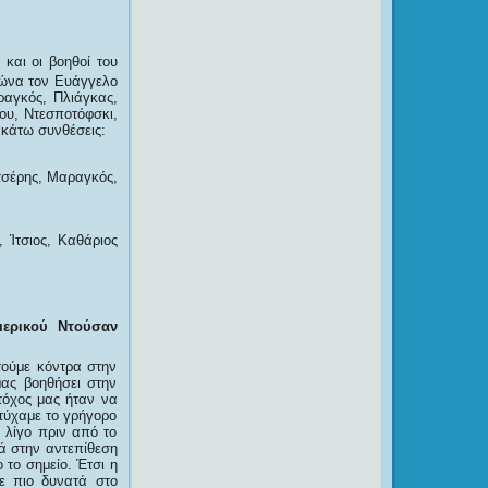
και οι βοηθοί του
γώνα τον Ευάγγελο
ραγκός, Πλιάγκας,
ου, Ντεσποτόφσκι,
ακάτω συνθέσεις:
τσέρης, Μαραγκός,
, Ίτσιος, Καθάριος
ερικού Ντούσαν
τούμε κόντρα στην
ας βοηθήσει στην
τόχος μας ήταν να
ετύχαμε το γρήγορο
 λίγο πριν από το
λά στην αντεπίθεση
 το σημείο. Έτσι η
ε πιο δυνατά στο