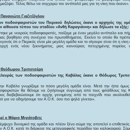
 μαζέψει. Τέλος θέλω να συγχαρώ τον αντίπαλό μας για τη νίκη που έκανε».
 Παναγιώτη Γιαζιτζόγλου
ν ποδοσφαιριστών του Πιερικού δηλώσεις έκανε ο αρχηγός της ομ
ην αίθουσα τύπου του σταδίου «Ανθή Καραγιάννη» και δήλωσε τα εξής:
τηκε με νεαρούς ποδοσφαιριστές, παίζαμε με έναν μεγάλο αντίπαλο και πή
μας βοηθήσει στη συνέχεια του πρωταθλήματος. Εκείνο το οποίο θα πρέπ
γεγονός ότι ο Πιερικός είναι μία μεγάλη ομάδα και το σίγουρο είναι ότι η νίκ
αρχή ενός νέου ξεκινήματος, μιας καινούριας πετυχημένης πορείας 
υ Θεόδωρου Τριποτσέρη
λευράς των ποδοσφαιριστών της Καβάλας έκανε ο Θόδωρος Τριπο
ην Καβάλα γνωρίζαμε το πόσο μεγάλη ομάδα είναι. Μετά την ήττα όμως 
σφαιριστών θα θέλαμε να ζητήσουμε συγνώμη από τους φιλάθλους της 
υς διαβεβαιώσουμε ότι αρχής γενομένης από το παιχνίδι που ακολουθε
ό για να οδηγήσουμε τον Α.Ο.Κ. όσο πιο ψηλά γίνεται».
εί ο Μάριο Μιγιάτοβιτς
έμψυχο δυναμικό της ομάδα και πλέον ξένο σώμα της αποτελεί ο επιθετικός
ον Α.Ο.Κ. κατά τη διάρκεια της μεταγραφικής περιόδου του καλοκαιριού. Σ