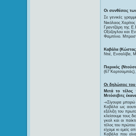
Οι συνθέσεις τω
Σε γενικές γραμμ
Νικόλαος Χαρίτος
Γραντζάρη της Ε.
Οξύζογλου και Εν
Φαμπίνιο. Μπροστ
Καβάλα (Κώστας
Ντιέ, Ενσαλίβα, Μ
Πιερικός (Ντούσ
(67΄Καρτσαμπάς), 
Οι δηλώσεις του
Μετά το τέλος
Μιτόσεβιτς έκανε
-«Σίγουρα μπορώ 
Καβάλα ως αουτσ
εξέλιξη του πρωτ
κλείσουμε τους δ
γκολ και οι παίκ
τέλος του πρώτου 
είχαμε κι εμείς α
Καβάλα που είνα