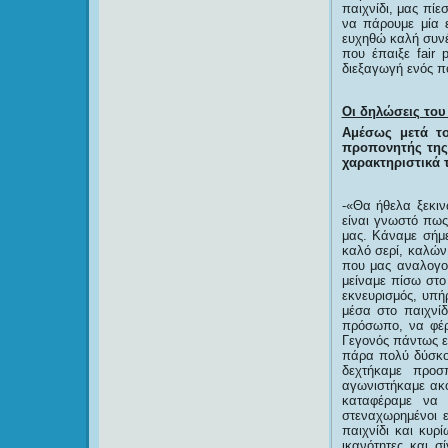
παιχνίδι, μας πί
να πάρουμε μία ε
ευχηθώ καλή συνέ
που έπαιξε fair 
διεξαγωγή ενός π
Οι δηλώσεις το
Αμέσως μετά τ
προπονητής της
χαρακτηριστικά τ
-«Θα ήθελα ξεκι
είναι γνωστό πως
μας. Κάναμε σήμ
καλό σερί, καλών
που μας αναλογο
μείναμε πίσω στο
εκνευρισμός, υπή
μέσα στο παιχνί
πρόσωπο, να φέρο
Γεγονός πάντως εί
πάρα πολύ δύσκολ
δεχτήκαμε προσ
αγωνιστήκαμε ακό
καταφέραμε να 
στεναχωρημένοι 
παιχνίδι και κυρ
ικανότητες και 