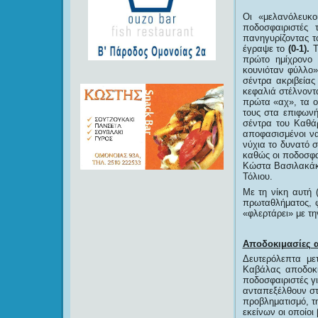
Οι «μελανόλευκ
ποδοσφαιριστές 
πανηγυρίζοντας 
έγραψε το
(0-1).
Τ
πρώτο ημίχρονο 
κουνιόταν φύλλο»
σέντρα ακριβεία
κεφαλιά στέλνοντ
πρώτα «αχ», τα 
τους στα επιφων
σέντρα του Καθάρ
αποφασισμένοι να
νύχια το δυνατό 
καθώς οι ποδοσφαι
Κώστα Βασιλακάκη
Τόλιου.
Με τη νίκη αυτή 
πρωταθλήματος, φ
«φλερτάρει» με τη
Αποδοκιμασίες 
Δευτερόλεπτα με
Καβάλας αποδοκ
ποδοσφαιριστές γ
ανταπεξέλθουν στ
προβληματισμό, τ
εκείνων οι οποίοι