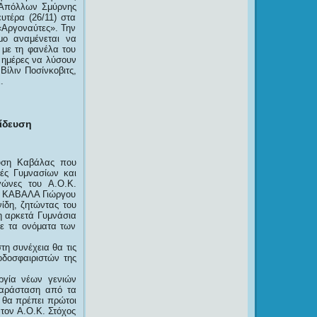
ν Απόλλων Σμύρνης
υτέρα (26/11) στα
«Αργοναύτες». Την
μο αναμένεται να
 με τη φανέλα του
ς ημέρες να λύσουν
Βίλιν Ποσίνκοβιτς,
.
ίδευση
υση Καβάλας που
τές Γυμνασίων και
ώνες του Α.Ο.Κ.
Ε ΚΑΒΑΛΑ Γιώργου
ίδη, ζητώντας του
δη αρκετά Γυμνάσια
ε τα ονόματα των
η συνέχεια θα τις
οδοσφαιριστών της
ργία νέων γενιών
παράσταση από τα
ι θα πρέπει πρώτοι
τον Α.Ο.Κ. Στόχος