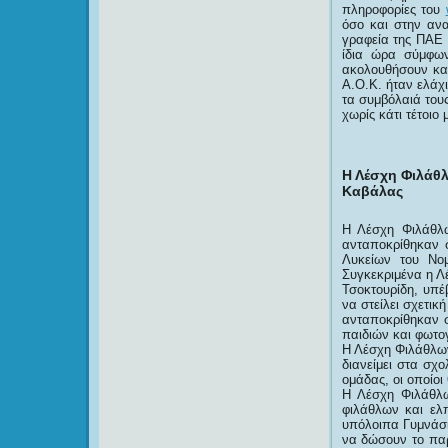
πληροφορίες του
όσο και στην ανα
γραφεία της ΠΑΕ 
ίδια ώρα σύμφω
ακολουθήσουν και
Α.Ο.Κ. ήταν ελάχ
τα συμβόλαιά τους
χωρίς κάτι τέτοιο
Η Λέσχη Φιλάθλ
Καβάλας
Η Λέσχη Φιλάθλ
ανταποκρίθηκαν 
Λυκείων του Νο
Συγκεκριμένα η 
Τσοκτουρίδη, υπέ
να στείλει σχετικ
ανταποκρίθηκαν 
παιδιών και φωτο
Η Λέσχη Φιλάθλων
διανείμει στα σχ
ομάδας, οι οποίοι
Η Λέσχη Φιλάθλω
φιλάθλων και ελ
υπόλοιπα Γυμνάσι
να δώσουν το παρ