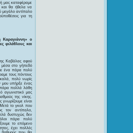
ική μας καταφέραμε
υ και θα ήθελα να
ύ μεγάλο αντίπαλο
οϋποθέσεις για τη
ή Καραγιάννη» ο
ς φιλάθλους και
της Καβάλας αφού
ς μέσα στο γήπεδό
αμε ένα πάρα πολύ
ραμε τους πόντους
 καλά, πολύ νωρίς
ν μου υπήρξε ένας
ν πάρα πολλά λάθη
ό αγωνιστικό μας
αθμούς της νίκης.
ς γνωρίζουμε είναι
 Μετά το γκολ που
ς τον αντίπαλο,
αλλά δυστυχώς δεν
 όλοι πάρα πολύ
ξουμε το επόμενο
ητες, έχει πολλές
ς βαθμούς που θα