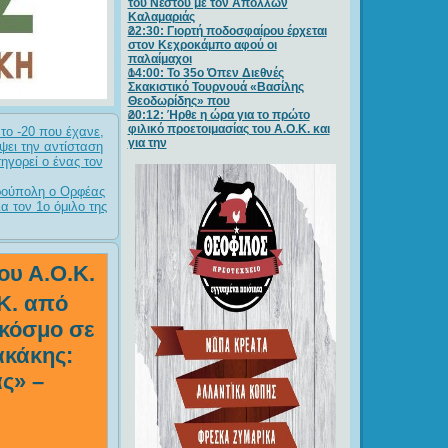
του Νέστου με τον Απόλλων
Καλαμαριάς
22:30: Γιορτή ποδοσφαίρου έρχεται
στον Κεχροκάμπο αφού οι
παλαίμαχοι
14:00: Το 35ο Όπεν Διεθνές
Σκακιστικό Τουρνουά «Βασίλης
Θεοδωρίδης» που
20:12: Ήρθε η ώρα για το πρώτο
φιλικό προετοιμασίας του Α.Ο.Κ. και
το -20 που έχανε,
για την
ψει την αντίσταση
ηγορεί ο ένας τον
ερούπολη ο Ορφέας
α τον 1ο όμιλο της
ου Α.Ο.Κ.
.Κ. από
 κόσμο σε
ακάκης:
ς» –