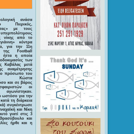
ολογική ανάσα
Πιερικός,
ντας» με τους
ερπολύτιμους
ς νίκης από το
γιάννη» κόντρα
α, για την 11η
 της Football
α ήττα η οποία
ποδοκιμασίες των
ς Καβάλας μετά
ς αναμέτρησης
το πρόσωπο του
ητή Κώστα
όσο και σε βάρος
φαιριστών οι
γωνίστηκαν.
 ωστόσο για την
κατά τη διάρκεια
κά) συγκέντρωσε
ναχαϊκή και Νίκη
τό γιατί στις 3
 Θρασύβουλο και
λίες ήρθε και η