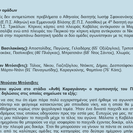
ν ομάδων
ές δεν αντιμετώπισε προβλήματα ο Αθηναίος διαιτητής Ιωσήφ Σφακιανάκης 
ο
 (Ε.Π.Σ. Αθηνών) και Εμμανουήλ Βλάσης (Ε.Π.Σ. Λασιθίου) με 4
διαιτητή α
Π.Σ. Τρικάλων. Κίτρινες κάρτες από πλευράς Καβάλας αντίκρυσαν οι Μα
σαλίβα ενώ από πλευράς του Πιερικού την κίτρινη κάρτα αντίκρυσαν οι Νίκ
ά στην παραπάνω διαιτητική τριάδα οι δύο ομάδες αγωνίστηκαν με τις παρ
 Βασιλακάκης):
Αποστολίδης, Παγώνης, Γελαδάρης (65΄ Οξύζογλου), Τριπο
οκάκε, Ποσίνκοβιτς (46′ Πλιάγκας), Μπρατσιάνι (68΄ Ντος Σάντος), Χλωρός.
αν Μιτόσεβιτς):
Τόλιος, Νίκου, Γιαζιτζόγλου, Ντόικιτς, Δήμου, Δεσποτόφσκι
Μάρτιν-Ντάνι (91΄ Παναγιωτίδης), Καραγκούνης, Φαμπίνιο (76΄ Κόιτς).
 Ντούσαν Μιτόσεβιτς
 του αγώνα στο στάδιο «Ανθή Καραγιάννη» ο προπονητής του Πι
 δηλώσεις στις οποίες σημείωσε τα εξής:
να σας πω ότι είμαι πάρα πολύ ευχαριστημένος γιατί ήρθαμε να αγωνισ
άιντερ και φεύγουμε κατακτώντας μία σπουδαία νίκη, και η οποία θα μ
αθλήματος κυρίως στον ψυχολογικό τομέα. Ήταν ένα δυνατό παιχνίδι και σ
ιαδρόμους τους οποίους οδηγούσαν προς την εστία μας. Ευτυχώς για μας, π
τες μου πάλεψαν το παιχνίδι μέχρι το τέλος του αγώνα. Μάλιστα η Καβάλα
ημιχρόνου θα μπορούσε να είχε ισοφαρίσει το παιχνίδι έχοντας δοκάρι, αλ
πό την πλευρά μας δοκάρι. Έτσι θα μπορούσαν να γίνουν τα πάντα σε εκείνο
ι από τις καλύτερες ομάδες της κατηγορίας στο δεύτερο ημίχρονο μπήκ