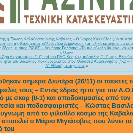
ς της η Ένωση Καλαθοσφαίρισης Καβάλας – Ο Ίκαρος Καλλιθέας γύρισε από 
αστήριο της Καλαμίτσας «Αλεξάνδρα Δήμογλου» και τελικά κατάφερε να κάμ
 έδρας με σκορ (82-83) – Δημήτρης Γαλάνης: «Το πιο εύκολο θα είναι να κατ
άλλον»
υ Άρη Ακροποτάμου (1-0) επί του ΠΑΟ Κοσμίου, ισόπαλος (1-1) στην Ελευθ
ιά ήττα του Βυζαντίου Κοκκινοχώματος στον Οδυσσέα Αναγέννησης (4-1) – Γι
Δ΄ Εθνικής κατηγορίας
»
ηκαν σήμερα Δευτέρα (26/11) οι παίκτες τ
οφειλές τους – Εντός έδρας ήττα για τον Α.Ο
κό με σκορ (0-1) και αποδοκιμασίες από τον
γεσία και ποδοσφαιριστές – Κώστας Βασιλ
συγνώμη από το φίλαθλο κόσμο της Καβάλα
αποτελεί ο Μάριο Μιγιάτοβιτς που λύνει το
ό του