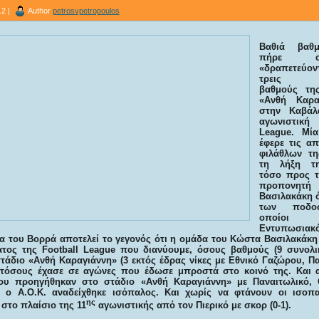
2 |
Author
petrosvpetropoulos
Βαθιά βαθμ
πήρε ο 
«δραπετεύο
τρεις υπ
βαθμούς τη
«Ανθή Καρα
στην Καβάλ
αγωνιστική
League. Μί
έφερε τις α
φιλάθλων τη
τη λήξη τη
τόσο προς 
προπον
Βασιλακάκη 
των ποδοσ
οποίοι α
Εντυπωσιακό
α του Βορρά αποτελεί το γεγονός ότι η ομάδα του Κώστα Βασιλακάκη 
τος της Football League που διανύουμε, όσους βαθμούς (9 συνολι
τάδιο «Ανθή Καραγιάννη» (3 εκτός έδρας νίκες με Εθνικό Γαζώρου, Πα
 τόσους έχασε σε αγώνες που έδωσε μπροστά στο κοινό της. Και αυ
ου προηγήθηκαν στο στάδιο «Ανθή Καραγιάννη» με Παναιτωλικό,
ο Α.Ο.Κ. αναδείχθηκε ισόπαλος. Και χωρίς να φτάνουν οι ισοπα
ης
στο πλαίσιο της 11
αγωνιστικής από τον Πιερικό με σκορ (0-1).