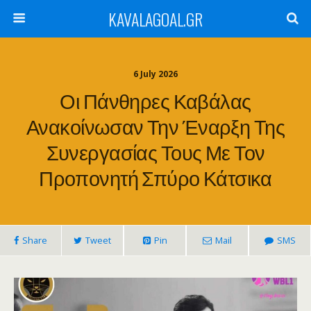
KAVALAGOAL.GR
6 July 2026
Οι Πάνθηρες Καβάλας
Ανακοίνωσαν Την Έναρξη Της
Συνεργασίας Τους Με Τον
Προπονητή Σπύρο Κάτσικα
Share
Tweet
Pin
Mail
SMS