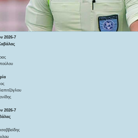
ν 2026-7
Καβάλας
ρας
πούλου
ρία
κος
ιαπιτζόγλου
ανίδης
ν 2026-7
βάλας
ασαββαϊδης
γλου