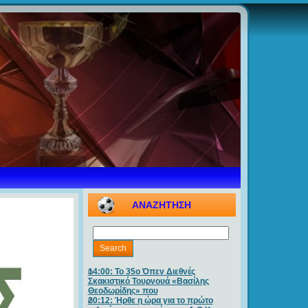
ΑΝΑΖΗΤΗΣΗ
14:00: Το 35ο Όπεν Διεθνές
Σκακιστικό Τουρνουά «Βασίλης
Θεοδωρίδης» που
20:12: Ήρθε η ώρα για το πρώτο