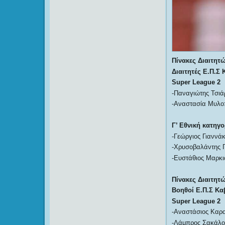
Πίνακες Διαιτητώ
Διαιτητές
Ε
.
Π
.
Σ
Super League
2
-Παναγιώτης Τσιά
-Αναστασία Μυλο
Γ’ Εθνική κατηγο
-Γεώργιος Γιαννά
-Χρυσοβαλάντης Γ
-Ευστάθιος Μαρκι
Πίνακες Διαιτητώ
Βοηθοί
Ε
.
Π
.
Σ
Κα
Super League
2
-Αναστάσιος Καρ
-Λάμπρος Σακάλο