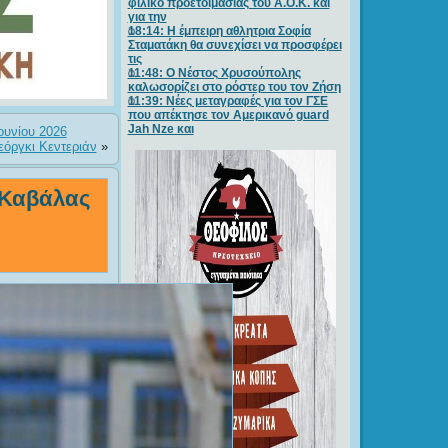
φιλικό προετοιμασίας του Α.Ο.Κ. και
για την
18:14: Η έμπειρη αθλητρια Σοφία
Σταματάκη θα συνεχίσει να προσφέρει
τις
11:48: Ο Νέστος Χρυσούπολης
καλωσορίζει στο ρόστερ του τον Ζήση
11:39: Νέες μεταγραφές για τον ΓΣE
που απέκτησε τον Αμερικανό guard
Jah Nze και
ουνίου 2026
εόργκι Κεντεριάν
»
 Καβάλας