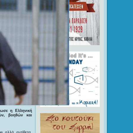
νωσε η Ελληνική
ών, βοηθών και
.
e αλλά αντίθετα,