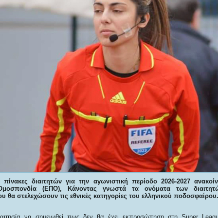
 πίνακες διαιτητών για την αγωνιστική περίοδο 2026-2027 ανακοί
Ομοσπονδία (ΕΠΟ), Κάνοντας γνωστά τα ονόματα των διαιτητ
 θα στελεχώσουν τις εθνικές κατηγορίες του ελληνικού ποδοσφαίρου
ιαιτησία να σημειωθεί πως δεν θα έχει εκπροσώπηση στη Super Leagu