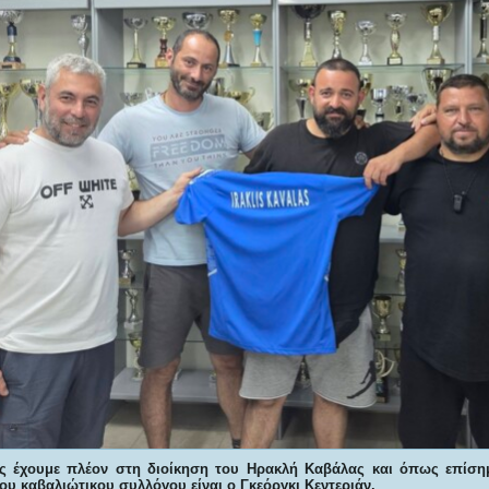
ς έχουμε πλέον στη διοίκηση του Ηρακλή Καβάλας και όπως επίση
ου καβαλιώτικου συλλόγου είναι ο Γκεόργκι Κεντεριάν.