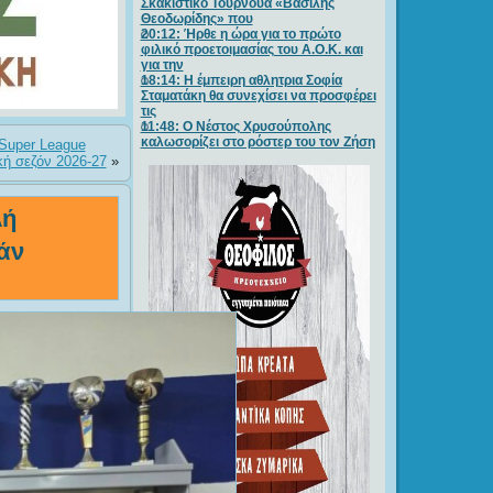
Σκακιστικό Τουρνουά «Βασίλης
Θεοδωρίδης» που
20:12: Ήρθε η ώρα για το πρώτο
φιλικό προετοιμασίας του Α.Ο.Κ. και
για την
18:14: Η έμπειρη αθλητρια Σοφία
Σταματάκη θα συνεχίσει να προσφέρει
τις
11:48: Ο Νέστος Χρυσούπολης
καλωσορίζει στο ρόστερ του τον Ζήση
 Super League
ή σεζόν 2026-27
»
λή
άν