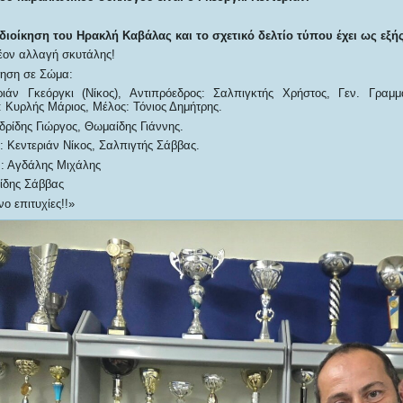
διοίκηση του Ηρακλή Καβάλας και το σχετικό δελτίο τύπου έχει ως εξής
έον αλλαγή σκυτάλης!
τηση σε Σώμα:
ριάν Γκεόργκι (Νίκος), Αντιπρόεδρος: Σαλπιγκτής Χρήστος, Γεν. Γραμμ
 Κυρλής Μάριος, Μέλος: Τόνιος Δημήτρης.
δρίδης Γιώργος, Θωμαίδης Γιάννης.
Κεντεριάν Νίκος, Σαλπιγτής Σάββας.
: Αγδάλης Μιχάλης
ίδης Σάββας
ο επιτυχίες!!»