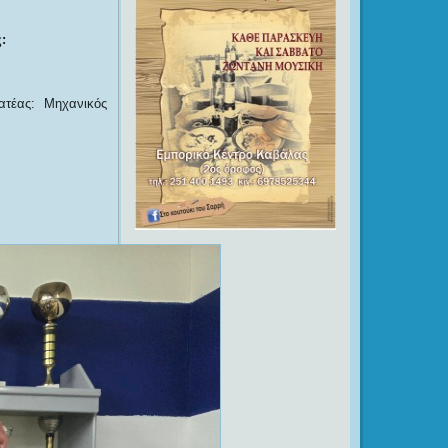
:
ατέας: Μηχανικός