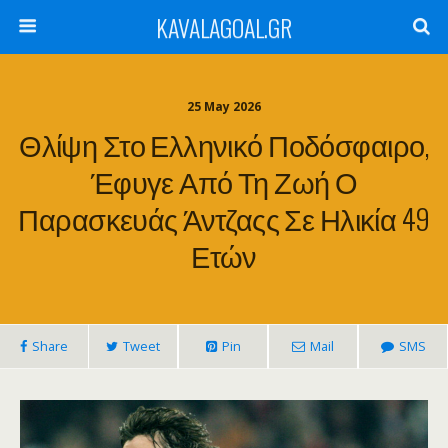
KAVALAGOAL.GR
25 May 2026
Θλίψη Στο Ελληνικό Ποδόσφαιρο,
Έφυγε Από Τη Ζωή Ο
Παρασκευάς Άντζαςς Σε Ηλικία 49
Ετών
Share
Tweet
Pin
Mail
SMS