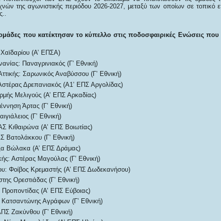
νών της αγωνιστικής περιόδου 2026-2027, μεταξύ των οποίων σε τοπικό επ
..
 ομάδες που κατέκτησαν το κύπελλο στις ποδοσφαιρικές Ενώσεις που α
Χαϊδαρίου (Α’ ΕΠΣΑ)
ανίας: Παναγρινιακός (Γ’ Εθνική)
Αττικής: Σαρωνικός Αναβύσσου (Γ’ Εθνική)
Αστέρας Δρεπανιακός (Α1’ ΕΠΣ Αργολίδας)
ρμής Μελιγούς (Α’ ΕΠΣ Αρκαδίας)
έννηση Άρτας (Γ’ Εθνική)
ιγιάλειος (Γ’ Εθνική)
ΑΣ Κιθαιρώνα (Α’ ΕΠΣ Βοιωτίας)
Σ Βατολάκκου (Γ’ Εθνική)
ξα Βώλακα (Α’ ΕΠΣ Δράμας)
κής: Αστέρας Μαγούλας (Γ’ Εθνική)
υ: Φοίβος Κρεμαστής (Α’ ΕΠΣ Δωδεκανήσου)
της Ορεστιάδας (Γ’ Εθνική)
 Προποντίδας (Α’ ΕΠΣ Εύβοιας)
 Κατσαντώνης Αγράφων (Γ’ Εθνική)
ΠΣ Ζακύνθου (Γ’ Εθνική)