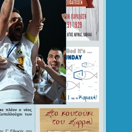
κε πλέον ο νέος
Κυπελλούχοι των
ης Γ’ Εθνικής στο