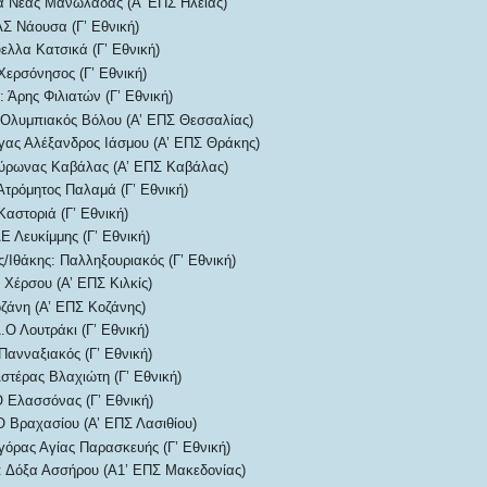
α Νέας Μανωλάδας (Α’ ΕΠΣ Ηλείας)
Σ Νάουσα (Γ’ Εθνική)
ελλα Κατσικά (Γ’ Εθνική)
Χερσόνησος (Γ’ Εθνική)
 Άρης Φιλιατών (Γ’ Εθνική)
Ολυμπιακός Βόλου (Α’ ΕΠΣ Θεσσαλίας)
ας Αλέξανδρος Ιάσμου (Α’ ΕΠΣ Θράκης)
ύρωνας Καβάλας (Α’ ΕΠΣ Καβάλας)
Ατρόμητος Παλαμά (Γ’ Εθνική)
αστοριά (Γ’ Εθνική)
 Λευκίμμης (Γ’ Εθνική)
/Ιθάκης: Παλληξουριακός (Γ’ Εθνική)
 Χέρσου (Α’ ΕΠΣ Κιλκίς)
ζάνη (Α’ ΕΠΣ Κοζάνης)
.Ο Λουτράκι (Γ’ Εθνική)
ανναξιακός (Γ’ Εθνική)
στέρας Βλαχιώτη (Γ’ Εθνική)
 Ελασσόνας (Γ’ Εθνική)
Ο Βραχασίου (Α’ ΕΠΣ Λασιθίου)
γόρας Αγίας Παρασκευής (Γ’ Εθνική)
 Δόξα Ασσήρου (Α1’ ΕΠΣ Μακεδονίας)