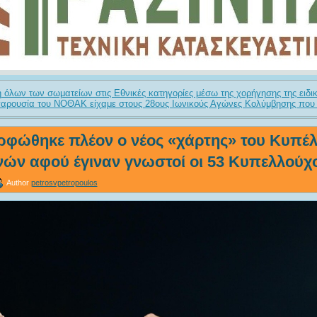
όλων των σωματείων στις Εθνικές κατηγορίες μέσω της χορήγησης της ειδι
αρουσία του ΝΟΘΑΚ είχαμε στους 28ους Ιωνικούς Αγώνες Κολύμβησης που 
ρφώθηκε πλέον ο νέος «χάρτης» του Κυπέ
ών αφού έγιναν γνωστοί οι 53 Κυπελλούχο
Author
petrosvpetropoulos