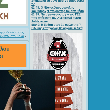
Σταματάκη θα συνεχίσει να προσφέρει
τις
11:48: Ο Νέστος Χρυσούπολης
καλωσορίζει στο ρόστερ του τον Ζήση
11:39: Νέες μεταγραφές για τον ΓΣE
που απέκτησε τον Αμερικανό guard
Jah Nze και
18:49: Η δράση στον 1ο όμιλο της Γ’
Εθνικής κατηγορίας θα αρχίσει τελικά
κής αδειοδότησης
έγιναν στο Βόλο
»
λλου
ι