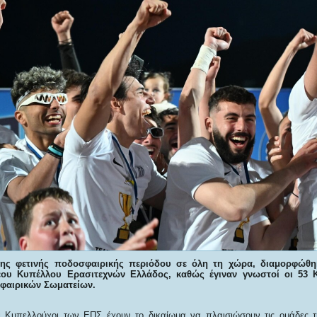
της φετινής ποδοσφαιρικής περιόδου σε όλη τη χώρα, διαμορφώθη
έου Κυπέλλου Ερασιτεχνών Ελλάδος, καθώς έγιναν γνωστοί οι 53 
αιρικών Σωματείων.
ι Κυπελλούχοι των ΕΠΣ έχουν το δικαίωμα να πλαισιώσουν τις ομάδες τ