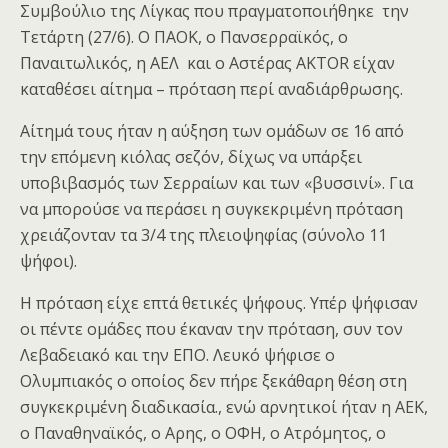
Συμβούλιο της Λίγκας που πραγματοποιήθηκε την
Τετάρτη (27/6). Ο ΠΑΟΚ, ο Πανσερραϊκός, ο
Παναιτωλικός, η ΑΕΛ και o Aστέρας AKTOR είχαν
καταθέσει αίτημα – πρόταση περί αναδιάρθρωσης.
Αίτημά τους ήταν η αύξηση των ομάδων σε 16 από
την επόμενη κιόλας σεζόν, δίχως να υπάρξει
υποβιβασμός των Σερραίων και των «βυσσινί». Για
να μπορούσε να περάσει η συγκεκριμένη πρόταση
χρειάζονταν τα 3/4 της πλειοψηφίας (σύνολο 11
ψήφοι).
Η πρόταση είχε επτά θετικές ψήφους. Υπέρ ψήφισαν
οι πέντε ομάδες που έκαναν την πρόταση, συν τον
Λεβαδειακό και την ΕΠΟ. Λευκό ψήφισε ο
Ολυμπιακός ο οποίος δεν πήρε ξεκάθαρη θέση στη
συγκεκριμένη διαδικασία., ενώ αρνητικοί ήταν η ΑΕΚ,
ο Παναθηναϊκός, ο Αρης, ο ΟΦΗ, ο Ατρόμητος, ο