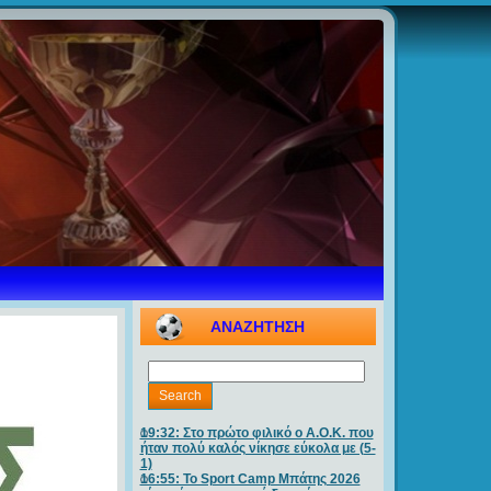
ΑΝΑΖΗΤΗΣΗ
19:32: Στο πρώτο φιλικό ο Α.Ο.Κ. που
ήταν πολύ καλός νίκησε εύκολα με (5-
1)
16:55: Το Sport Camp Μπάτης 2026