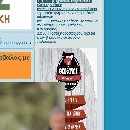
μία ακόμη σημαντική διοργάνωση
ολοκληρώθηκε
09:50: O A.O.K ανακοίνωσε επίσημα
την απόκτηση του 22χρονου μέσου
Φίλιππου
09:33: Κυπέλλο Ελλάδας: Το παιχνίδι
του Νέστου με τον Απόλλων
Καλαμαριάς
22:30: Γιορτή ποδοσφαίρου έρχεται
στον Κεχροκάμπο αφού οι
ν
παλαίμαχοι
 Δήμου Παγγαίου
»
αβάλας με