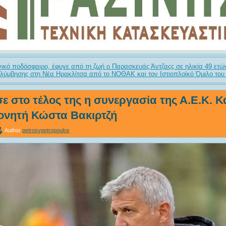
ικό ποδόσφαιρο, έφυγε από τη ζωή ο Παρασκευάς Άντζαςς σε ηλικία 49 ετώ
ύμβησης στη Νέα Ηρακλίτσα από το ΝΟΘΑΚ και τον Ιστιοπλοϊκό Όμιλο του
ε στο τέλος της η συνεργασία της Α.Ε.Κ. Κ
ονητή Κώστα Βακιρτζή
Author
petrosvpetropoulos