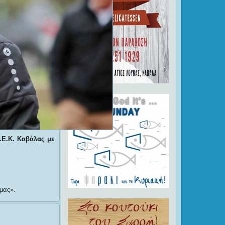
.Ε.Κ. Καβάλας με
μας».