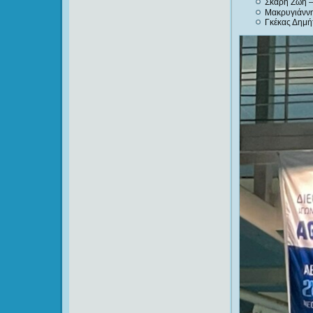
Σκάρη Ζωή –
Μακρυγιάννη
Γκέκας Δημήτ