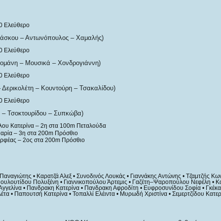
0 Ελεύθερο
Νάσκου – Αντωνόπουλος – Χαμαλής)
0 Ελεύθερο
κομάνη – Μουσικά – Χονδρογιάννη)
0 Ελεύθερο
Δερικολέτη – Κουντούρη – Τσακαλίδου)
0 Ελεύθερο
 – Τσοκτουρίδου – Συπκώβα)
υ Κατερίνα – 2η στα 100m Πεταλούδα
αρία – 3η στα 200m Πρόσθιο
Ορφέας – 2ος στα 200m Πρόσθιο
αναγιώτης • Καρατζά Αλεξ • Συνοδινός Λουκάς • Γιαννάκης Αντώνης • Τζαμτζής Κω
Πουλουτίδου Πολυξένη • Γιαννικοπούλου Άρτεμις • Γαζέτη–Ψαροπούλου Νεφέλη • Κ
Αγγελίνα • Πανδρακη Κατερίνα • Πανδρακη Αφροδίτη • Ευφροσυνίδου Σοφία • Γκέκα 
έτα • Παπουτσή Κατερίνα • Τοπαλλί Ελέιντα • Μυρωδή Χριστίνα • Σεμερτζίδου Κατερ