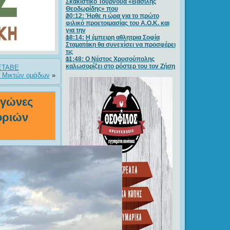
Σκακιστικό Τουρνουά «Βασίλης
Θεοδωρίδης» που
20:12: Ήρθε η ώρα για το πρώτο
φιλικό προετοιμασίας του Α.Ο.Κ. και
για την
18:14: Η έμπειρη αθλητρια Σοφία
Σταματάκη θα συνεχίσει να προσφέρει
τις
11:48: Ο Νέστος Χρυσούπολης
καλωσορίζει στο ρόστερ του τον Ζήση
 ΕΤΑΒΕ
ν Μικτών ομάδων
»
αγώνες
οριών