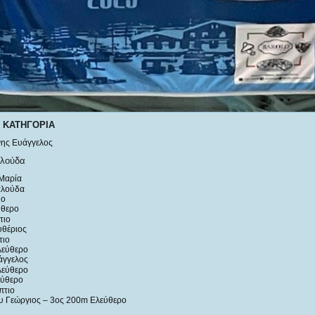
 ΚΑΤΗΓΟΡΙΑ
ης Ευάγγελος
αλούδα
Μαρία
αλούδα
ιο
ύθερο
τιο
υθέριος
τιο
λεύθερο
άγγελος
λεύθερο
εύθερο
πτιο
 Γεώργιος – 3ος 200m Ελεύθερο