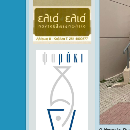
Ο Ναυτικός Όμι