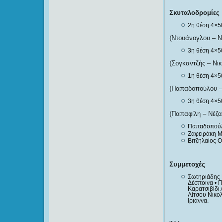
Σκυταλοδρομίες
2η θέση 4×5
(Ντουάνογλου – 
3η θέση 4×5
(Σογκαντζής – Νι
1η θέση 4×5
(Παπαδοπούλου – 
3η θέση 4×5
(Παπαφίλη – Νέζα
Παπαδοπούλο
Ζαφειράκη Μ
Βιτζηλαίος 
Συμμετοχές
Σωτηριάδης Π
Δέσποινα • 
Καρατσιβίδι 
Λίτσου Νικολ
Ιριάννα.