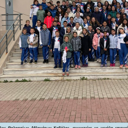
λος Θαλασσίων Αθλημάτων Καβάλας, συμμετείχε με μεγάλη επιτυχ