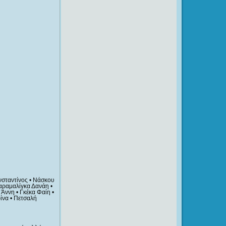
νσταντίνος • Νάσκου
αραμαλίγκα Δανάη •
Άννη • Γκέκα Φαίη •
ίνα • Πετσαλή