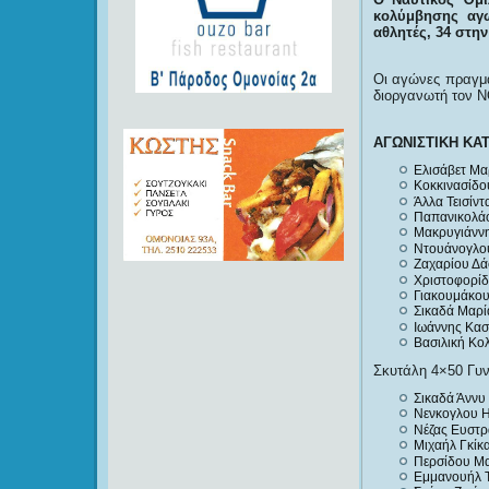
κολύμβησης αγω
αθλητές, 34 στη
Οι αγώνες πραγμ
διοργανωτή τον 
ΑΓΩΝΙΣΤΙΚΗ ΚΑ
Ελισάβετ Μα
Κοκκινασίδο
Άλλα Τεισίντ
Παπανικολάο
Μακρυγιάννη
Ντουάνογλου
Ζαχαρίου Δά
Χριστοφορίδ
Γιακουμάκου
Σικαδά Μαρί
Ιωάννης Κασ
Βασιλική Κολ
Σκυτάλη 4×50 Γυν
Σικαδά Άννυ 
Νενκογλου Η
Νέζας Ευστρ
Μιχαήλ Γκίκα
Περσίδου Μα
Εμμανουήλ Τ