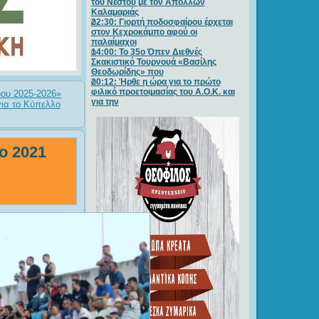
του Νέστου με τον Απόλλων
Καλαμαριάς
22:30: Γιορτή ποδοσφαίρου έρχεται
στον Κεχροκάμπο αφού οι
παλαίμαχοι
14:00: Το 35ο Όπεν Διεθνές
Σκακιστικό Τουρνουά «Βασίλης
Θεοδωρίδης» που
20:12: Ήρθε η ώρα για το πρώτο
φιλικό προετοιμασίας του Α.Ο.Κ. και
δου 2025-2026»
για την
για το Κύπελλο
ο 2021