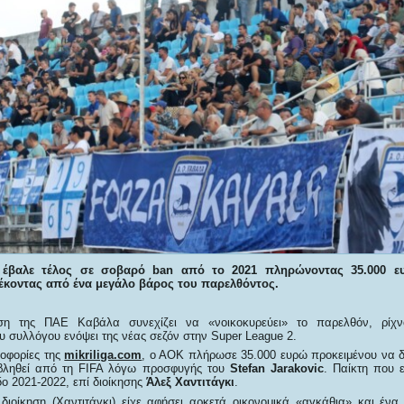
έβαλε τέλος σε σοβαρό ban από το 2021 πληρώνοντας 35.000 ευ
λέκοντας από ένα μεγάλο βάρος του παρελθόντος.
ηση της ΠΑΕ Καβάλα συνεχίζει να «νοικοκυρεύει» το παρελθόν, ρίχ
υ συλλόγου ενόψει της νέας σεζόν στην Super League 2.
οφορίες της
mikriliga.com
, ο ΑΟΚ πλήρωσε 35.000 ευρώ προκειμένου να δ
ιβληθεί από τη FIFA λόγω προσφυγής του
Stefan Jarakovic
. Παίκτη που ε
ο 2021-2022, επί διοίκησης
Άλεξ Χαντιτάγκι
.
διοίκηση (Χαντιτάγκι) είχε αφήσει αρκετά οικονομικά «αγκάθια» και έν