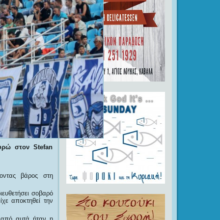
ρώ στον Stefan
νοντας βάρος στη
ιευθετήσει σοβαρό
ίχε αποκτηθεί την
α από αυτά ήταν η