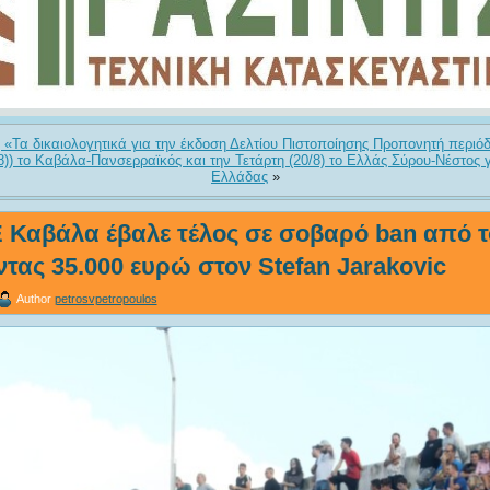
«Τα δικαιολογητικά για την έκδοση Δελτίου Πιστοποίησης Προπονητή περιό
/8)) το Καβάλα-Πανσερραϊκός και την Τετάρτη (20/8) το Ελλάς Σύρου-Νέστος 
Ελλάδας
»
 Καβάλα έβαλε τέλος σε σοβαρό ban από τ
ας 35.000 ευρώ στον Stefan Jarakovic
Author
petrosvpetropoulos