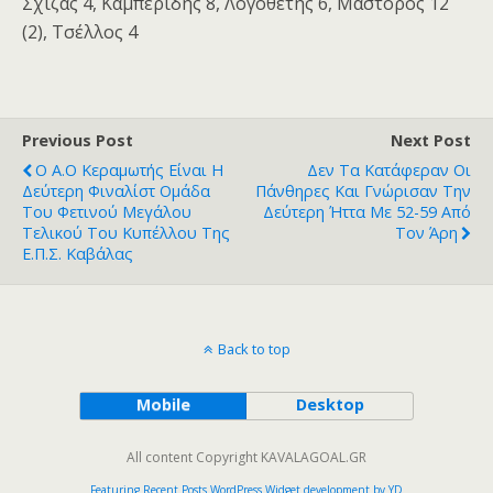
Σχίζας 4, Καμπερίδης 8, Λογοθέτης 6, Μαστόρος 12
(2), Τσέλλος 4
Previous Post
Next Post
Ο Α.Ο Κεραμωτής Είναι Η
Δεν Τα Κατάφεραν Οι
Δεύτερη Φιναλίστ Ομάδα
Πάνθηρες Και Γνώρισαν Την
Του Φετινού Μεγάλου
Δεύτερη Ήττα Με 52-59 Από
Τελικού Του Κυπέλλου Της
Τον Άρη
Ε.Π.Σ. Καβάλας
Back to top
Mobile
Desktop
All content Copyright KAVALAGOAL.GR
Featuring Recent Posts WordPress Widget development by YD