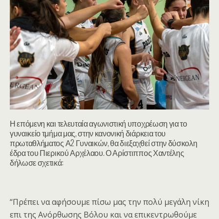
Η επόμενη και τελευταία αγωνιστική υποχρέωση για το
γυναικείο τμήμα μας, στην κανονική διάρκεια του
πρωταθλήματος Α2 Γυναικών, θα διεξαχθεί στην δύσκολη
έδρα του Πιερικού Αρχέλαου. Ο Αρίστιππος Χαντέλης
δήλωσε σχετικά:
“Πρέπει να αφήσουμε πίσω μας την πολύ μεγάλη νίκη
επι της Ανόρθωσης Βόλου και να επικεντρωθούμε