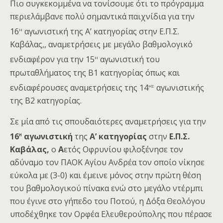
Πιο συγκεκομμένα να τονίσουμε ότι το πρόγραμμα
περιελάμβανε πολύ σημαντικά παιχνίδια για την
η
16
αγωνιστική της Α’ κατηγορίας στην Ε.Π.Σ.
Καβάλας,, αναμετρήσεις με μεγάλο βαθμολογικό
η
ενδιαφέρον για την 15
αγωνιστική του
πρωταθλήματος της Β1 κατηγορίας όπως και
ης
ενδιαφέρουσες αναμετρήσεις της 14
αγωνιστικής
της Β2 κατηγορίας.
Σε μία από τις σπουδαιότερες αναμετρήσεις για την
η
16
αγωνιστική
της
Α’ κατηγορίας
στην
Ε.Π.Σ.
Καβάλας,
ο
Α
ετός Οφρυνίου φιλοξένησε τον
αδύναμο τον ΠΑΟΚ Αγίου Ανδρέα τον οποίο νίκησε
εύκολα με (3-0) και έμεινε μόνος στην πρώτη θέση
του βαθμολογικού πίνακα ενώ στο μεγάλο ντέρμπι
που έγινε στο γήπεδο του Ποτού, η Δόξα Θεολόγου
υποδέχθηκε τον Ορφέα Ελευθερούπολης που πέρασε