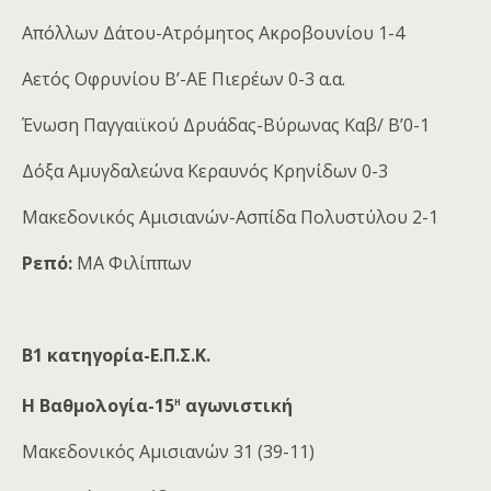
Απόλλων Δάτου-Ατρόμητος Ακροβουνίου 1-4
Αετός Οφρυνίου Β’-ΑΕ Πιερέων 0-3 α.α.
Ένωση Παγγαιϊκού Δρυάδας-Βύρωνας Καβ/ Β’0-1
Δόξα Αμυγδαλεώνα Κεραυνός Κρηνίδων 0-3
Μακεδονικός Αμισιανών-Ασπίδα Πολυστύλου 2-1
Ρεπό:
ΜΑ Φιλίππων
Β1 κατηγορία-Ε.Π.Σ.Κ.
η
Η Βαθμολογία-15
αγωνιστική
Μακεδονικός Αμισιανών 31 (39-11)