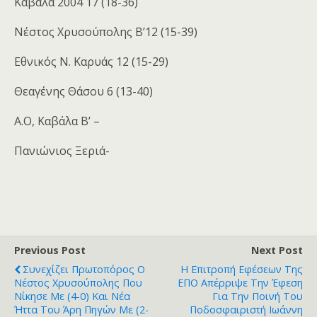
Καβάλα 2004 17 (18-36)
Νέστος Χρυσούπολης Β’12 (15-39)
Εθνικός Ν. Καρυάς 12 (15-29)
Θεαγένης Θάσου 6 (13-40)
Α.Ο, Καβάλα Β’ –
Πανιώνιος Ξεριά-
Previous Post
Next Post
Συνεχίζει Πρωτοπόρος Ο
Η Επιτροπή Εφέσεων Της
Νέστος Χρυσούπολης Που
ΕΠΟ Απέρριψε Την Έφεση
Νίκησε Με (4-0) Και Νέα
Για Την Ποινή Του
Ήττα Του Άρη Πηγών Με (2-
Ποδοσφαιριστή Ιωάννη