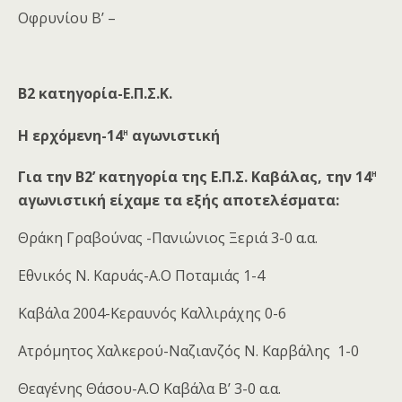
Οφρυνίου Β’ –
Β2 κατηγορία-Ε.Π.Σ.Κ.
η
Η ερχόμενη-14
αγωνιστική
η
Για την Β2’ κατηγορία της Ε.Π.Σ. Καβάλας, την 14
αγωνιστική είχαμε τα εξής αποτελέσματα:
Θράκη Γραβούνας -Πανιώνιος Ξεριά 3-0 α.α.
Εθνικός Ν. Καρυάς-Α.Ο Ποταμιάς 1-4
Καβάλα 2004-Κεραυνός Καλλιράχης 0-6
Ατρόμητος Χαλκερού-Ναζιανζός Ν. Καρβάλης 1-0
Θεαγένης Θάσου-Α.Ο Καβάλα Β’ 3-0 α.α.