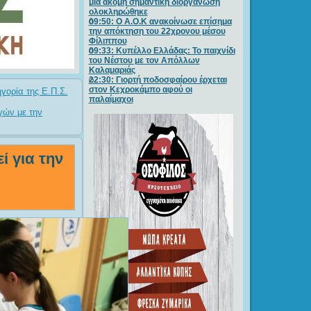
μία ακόμη σημαντική διοργάνωση
ολοκληρώθηκε
09:50: O A.O.K ανακοίνωσε επίσημα
την απόκτηση του 22χρονου μέσου
Φίλιππου
09:33: Κυπέλλο Ελλάδας: Το παιχνίδι
του Νέστου με τον Απόλλων
Καλαμαριάς
22:30: Γιορτή ποδοσφαίρου έρχεται
στον Κεχροκάμπο αφού οι
ηγορία της Ε.Π.Σ.
παλαίμαχοι
γών με την
 για την