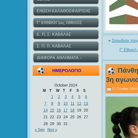
ΕΝΩΣΗ ΚΑΛΑΘΟΣΦΑΙΡΙΣΗΣ
ΚΑΒΑΛΑΣ
Γ’ ΕΘΝΙΚΗ 1ος ΟΜΙΛΟΣ
Ε. Π. Σ. ΚΑΒΑΛΑΣ
«
Σπουδαία παιχν
Σ. Π. Π. ΚΑΒΑΛΑΣ
Γ’ Εθνική
ΔΙΑΦΟΡΑ ΑΘΛΗΜΑΤΑ –
ΤΟΠΙΚΕΣ ΕΙΔΗΣΕΙΣ
Πάνθη
ΗΜΕΡΟΛΟΓΙΟ
3η αγωνισ
October 2024
17 October 2024
M
T
W
T
F
S
S
1
2
3
4
5
6
7
8
9
10
11
12
13
14
15
16
17
18
19
20
21
22
23
24
25
26
27
28
29
30
31
« Sep
Nov »