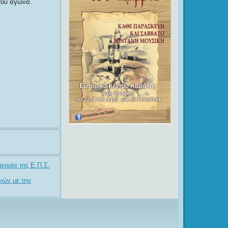
 του αγώνα.
ηγορία της Ε.Π.Σ.
γών με την