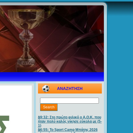
ΑΝΑΖΗΤΗΣΗ
19:32: Στο πρώτο φιλικό ο Α.Ο.Κ. που
ήταν πολύ καλός νίκησε εύκολα με (5-
1)
16:55: Το Sport Camp Μπάτης 2026