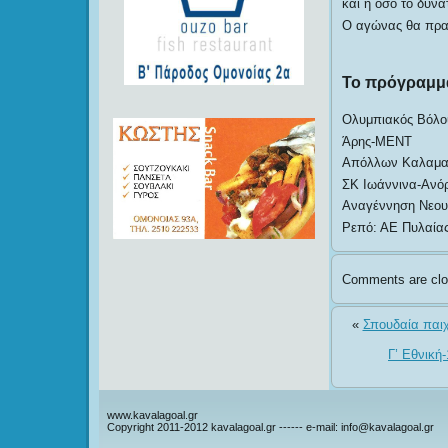
και η όσο το δυνα
Ο αγώνας θα πραγ
Το πρόγραμμα
Ολυμπιακός Βόλο
Άρης-ΜΕΝΤ
Απόλλων Καλαμα
ΣΚ Ιωάννινα-Ανό
Αναγέννηση Νεου 
Ρεπό: ΑΕ Πυλαία
Comments are clo
«
Σπουδαία παιχν
Γ’ Εθνική
www.kavalagoal.gr
Copyright 2011-2012 kavalagoal.gr ------ e-mail: info@kavalagoal.gr