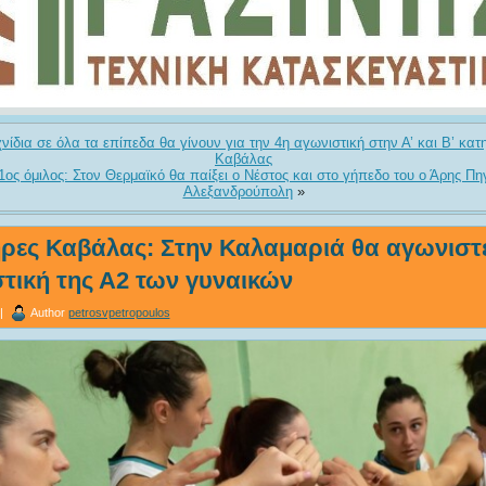
ίδια σε όλα τα επίπεδα θα γίνουν για την 4η αγωνιστική στην Α’ και Β’ κατ
Καβάλας
-1ος όμιλος: Στον Θερμαϊκό θα παίξει ο Νέστος και στο γήπεδο του ο Άρης Πη
Αλεξανδρούπολη
»
ρες Καβάλας: Στην Καλαμαριά θα αγωνιστεί
τική της Α2 των γυναικών
 |
Author
petrosvpetropoulos