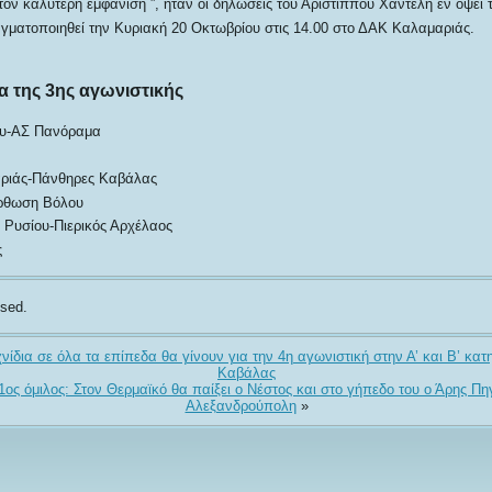
τόν καλύτερη εμφάνιση ”, ήταν οι δηλώσεις του Αρίστιππου Χαντέλη εν όψει
ματοποιηθεί την Κυριακή 20 Οκτωβρίου στις 14.00 στο ΔΑΚ Καλαμαριάς.
 της 3ης αγωνιστικής
υ-ΑΣ Πανόραμα
ριάς-Πάνθηρες Καβάλας
ρθωση Βόλου
Ρυσίου-Πιερικός Αρχέλαος
ς
sed.
ίδια σε όλα τα επίπεδα θα γίνουν για την 4η αγωνιστική στην Α’ και Β’ κατ
Καβάλας
-1ος όμιλος: Στον Θερμαϊκό θα παίξει ο Νέστος και στο γήπεδο του ο Άρης Πη
Αλεξανδρούπολη
»