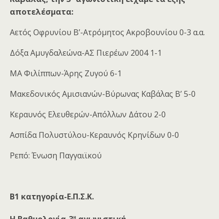
αποτελέσματα:
Αετός Οφρυνίου Β’-Ατρόμητος Ακροβουνίου 0-3 α.α.
Δόξα Αμυγδαλεώνα-ΑΣ Πιερέων 2004 1-1
ΜΑ Φιλίππων-Άρης Ζυγού 6-1
Μακεδονικός Αμισιανών-Βύρωνας Καβάλας Β’ 5-0
Κεραυνός Ελευθερών-Απόλλων Δάτου 2-0
Ασπίδα Πολυστύλου-Κεραυνός Κρηνίδων 0-0
Ρεπό: Ένωση Παγγαιϊκού
Β1 κατηγορία-Ε.Π.Σ.Κ.
η