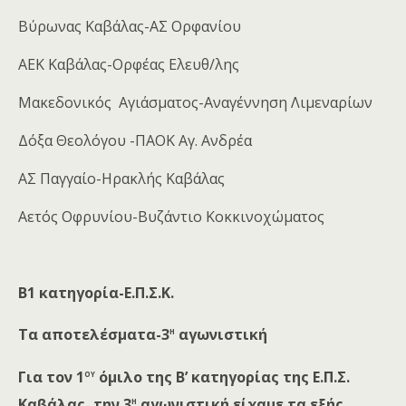
Βύρωνας Καβάλας-ΑΣ Ορφανίου
ΑΕΚ Καβάλας-Ορφέας Ελευθ/λης
Μακεδονικός Αγιάσματος-Αναγέννηση Λιμεναρίων
Δόξα Θεολόγου -ΠΑΟΚ Αγ. Ανδρέα
ΑΣ Παγγαίο-Ηρακλής Καβάλας
Αετός Οφρυνίου-Βυζάντιο Κοκκινοχώματος
Β1 κατηγορία-Ε.Π.Σ.Κ.
η
Τα αποτελέσματα-3
αγωνιστική
ου
Για τον 1
όμιλο της Β’ κατηγορίας της Ε.Π.Σ.
η
Καβάλας, την 3
αγωνιστική είχαμε τα εξής