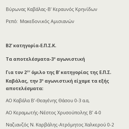
Βύρωνας Καβάλας-Β’ Κεραυνός Κρηνίδων
Ρεπό: Μακεδονικός Αμισιανών
Β2’ κατηγορία-Ε.Π.Σ.Κ.
η
Τα αποτελέσματα-3
αγωνιστική
ου
Για τον 2
όμιλο της Β’ κατηγορίας της Ε.Π.Σ.
η
Καβάλας, την 3
αγωνιστική είχαμε τα εξής
αποτελέσματα:
ΑΟ Καβάλα Β’-Θεαγένης Θάσου 0-3 α.α,
ΑΟ Κεραμωτής-Νέστος Χρυσούπολης Β’ 4-0
Ναζιανζός Ν. Καρβάλης-Ατρόμητος Χαλκερού 0-2