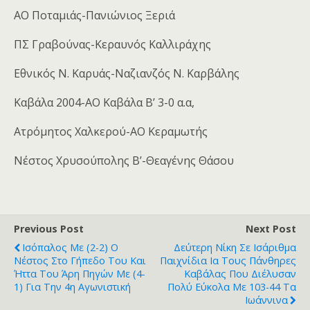
ΑΟ Ποταμιάς-Πανιώνιος Ξεριά
ΠΣ Γραβούνας-Κεραυνός Καλλιράχης
Εθνικός Ν. Καρυάς-Ναζιανζός Ν. Καρβάλης
Καβάλα 2004-ΑΟ Καβάλα Β’ 3-0 α.α,
Ατρόμητος Χαλκερού-ΑΟ Κεραμωτής
Νέστος Χρυσούπολης Β’-Θεαγένης Θάσου
Previous Post
Next Post
Ισόπαλος Με (2-2) Ο
Δεύτερη Νίκη Σε Ισάριθμα
Νέστος Στο Γήπεδο Του Και
Παιχνίδια Ια Τους Πάνθηρες
Ήττα Του Άρη Πηγών Με (4-
Καβάλας Που Διέλυσαν
1) Για Την 4η Αγωνιστική
Πολύ Εύκολα Με 103-44 Τα
Ιωάννινα