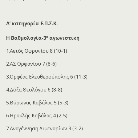
Α’ κατηγορία-Ε.Π.Σ.Κ.
η
Η Βαθμολογία-3
αγωνιστική
1.Αετός Οφρυνίου 8 (10-1)
2.ΑΣ Ορφανίου 7 (8-6)
3.Ορφέας Ελευθερούπολης 6 (11-3)
4.Δόξα Θεολόγου 6 (8-8)
5.Βύρωνας Καβάλας 5 (5-3)
6.Ηρακλής Καβάλας 4 (2-5)
7.Αναγέννηση Λιμεναρίων 3 (3-2)