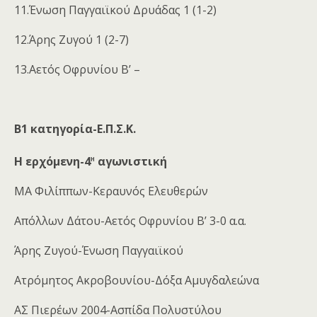
11.Ένωση Παγγαιϊκού Δρυάδας 1 (1-2)
12.Άρης Ζυγού 1 (2-7)
13.Αετός Οφρυνίου Β’ –
Β1 κατηγορία-Ε.Π.Σ.Κ.
η
Η ερχόμενη-4
αγωνιστική
ΜΑ Φιλίππων-Κεραυνός Ελευθερών
Απόλλων Δάτου-Αετός Οφρυνίου Β’ 3-0 α.α.
Άρης Ζυγού-Ένωση Παγγαιϊκού
Ατρόμητος Ακροβουνίου-Δόξα Αμυγδαλεώνα
ΑΣ Πιερέων 2004-Ασπίδα Πολυστύλου