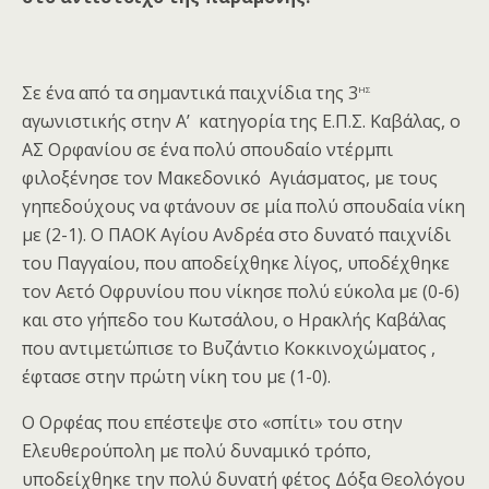
ης
Σε ένα από τα σημαντικά παιχνίδια της 3
αγωνιστικής στην Α’ κατηγορία της Ε.Π.Σ. Καβάλας, ο
ΑΣ Ορφανίου σε ένα πολύ σπουδαίο ντέρμπι
φιλοξένησε τον Μακεδονικό Αγιάσματος, με τους
γηπεδούχους να φτάνουν σε μία πολύ σπουδαία νίκη
με (2-1). Ο ΠΑΟΚ Αγίου Ανδρέα στο δυνατό παιχνίδι
του Παγγαίου, που αποδείχθηκε λίγος, υποδέχθηκε
τον Αετό Οφρυνίου που νίκησε πολύ εύκολα με (0-6)
και στο γήπεδο του Κωτσάλου, ο Ηρακλής Καβάλας
που αντιμετώπισε το Βυζάντιο Κοκκινοχώματος ,
έφτασε στην πρώτη νίκη του με (1-0).
O Ορφέας που επέστεψε στο «σπίτι» του στην
Ελευθερούπολη με πολύ δυναμικό τρόπο,
υποδείχθηκε την πολύ δυνατή φέτος Δόξα Θεολόγου