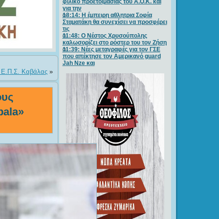
φιλικό προετοιμασίας του Α.Ο.Κ. και
για την
18:14: Η έμπειρη αθλητρια Σοφία
Σταματάκη θα συνεχίσει να προσφέρει
τις
11:48: Ο Νέστος Χρυσούπολης
καλωσορίζει στο ρόστερ του τον Ζήση
11:39: Νέες μεταγραφές για τον ΓΣE
που απέκτησε τον Αμερικανό guard
Jah Nze και
ς Ε.Π.Σ. Καβάλας
»
ους
bala»