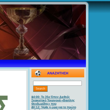
ΑΝΑΖΗΤΗΣΗ
14:00: Το 35ο Όπεν Διεθνές
Σκακιστικό Τουρνουά «Βασίλης
Θεοδωρίδης» που
20:12: Ήρθε η ώρα για το πρώτο