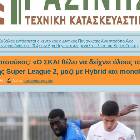
 Καβάλας εντάσσεται ο κεντρικός αμυντικός Παναγιώτης Αναστασόπουλος
 νίκησε άνετα με (0-4) τον Άρη Πηγών στον μεγάλο τελικό του Super Cup τη
τσούκος: «Ο ΣΚΑΪ θέλει να δείχνει όλους τ
ς Super League 2, μαζί με Hybrid και mono
24 |
Author
petrosvpetropoulos